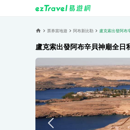
票券當地遊
阿布新比勒
盧克索出發阿布
盧克索出發阿布辛貝神廟全日