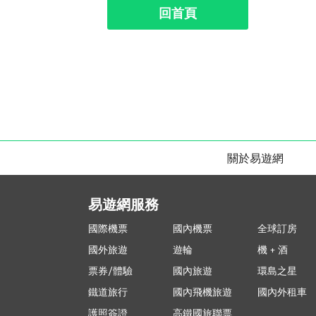
回首頁
關於易遊網
易遊網服務
國際機票
國內機票
全球訂房
國外旅遊
遊輪
機 + 酒
票券/體驗
國內旅遊
環島之星
鐵道旅行
國內飛機旅遊
國內外租車
護照簽證
高鐵國旅聯票