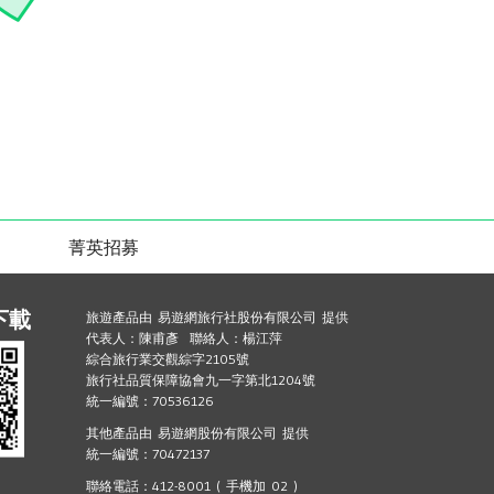
菁英招募
下載
旅遊產品由 易遊網旅行社股份有限公司 提供
代表人：陳甫彥 聯絡人：楊江萍
綜合旅行業交觀綜字2105號
旅行社品質保障協會九一字第北1204號
統一編號：70536126
其他產品由 易遊網股份有限公司 提供
統一編號：70472137
聯絡電話：412-8001 ( 手機加 02 )