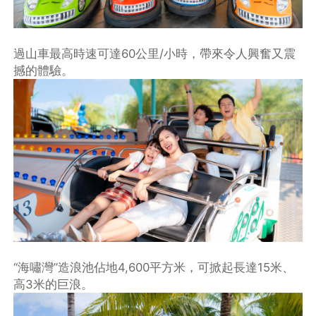
過山車最高時速可達60公里/小時，帶來令人興奮又震
撼的體驗。
“海嘯灣”造浪池佔地4,600平方米，可掀起長達15米、
高3米的巨浪。