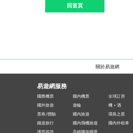
回首頁
關於易遊網
易遊網服務
國際機票
國內機票
全球訂房
國外旅遊
遊輪
機 + 酒
票券/體驗
國內旅遊
環島之星
鐵道旅行
國內飛機旅遊
國內外租車
護照簽證
高鐵國旅聯票