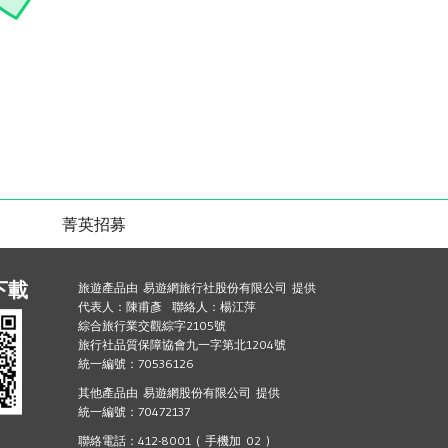
菁英招募
下載
旅遊產品由 易遊網旅行社股份有限公司 提供
代表人：陳甫彥 聯絡人：楊江萍
綜合旅行業交觀綜字2105號
旅行社品質保障協會九一字第北1204號
統一編號：70536126
其他產品由 易遊網股份有限公司 提供
統一編號：70472137
聯絡電話：412-8001 ( 手機加 02 )