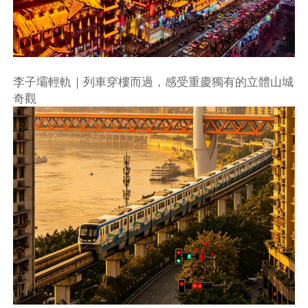
李子壩輕軌｜列車穿樓而過，感受重慶獨有的立體山城
奇觀