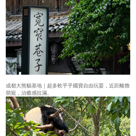
成都大熊貓基地｜超多軟乎乎國寶自由玩耍，近距離擼
萌寵，治癒感拉滿。