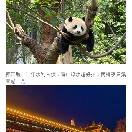
都江堰｜千年水利古蹟，青山綠水超好拍，南橋夜景氛
圍感十足