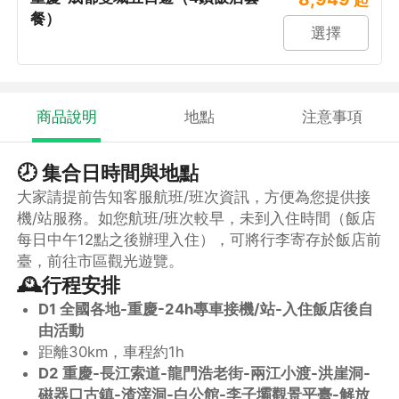
餐）
選擇
商品說明
地點
注意事項
🕗 集合日時間與地點
大家請提前告知客服航班/班次資訊，方便為您提供接
機/站服務。如您航班/班次較早，未到入住時間（飯店
每日中午12點之後辦理入住），可將行李寄存於飯店前
臺，前往市區觀光遊覽。
🕰️行程安排
D1 全國各地-重慶-24h專車接機/站-入住飯店後自
由活動
距離30km，車程約1h
D2 重慶-長江索道-龍門浩老街-兩江小渡-洪崖洞-
磁器口古鎮-渣滓洞-白公館-李子壩觀景平臺-解放