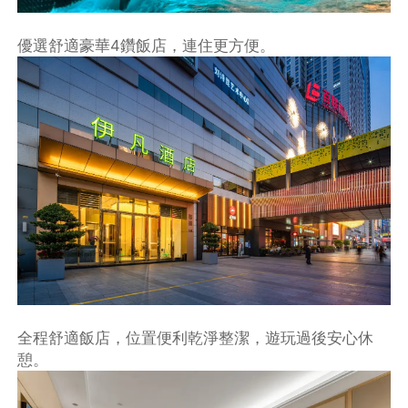
優選舒適豪華4鑽飯店，連住更方便。
全程舒適飯店，位置便利乾淨整潔，遊玩過後安心休
憩。