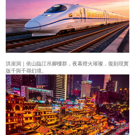
洪崖洞｜依山臨江吊腳樓群，夜幕燈火璀璨，復刻現實
版千與千尋幻境。