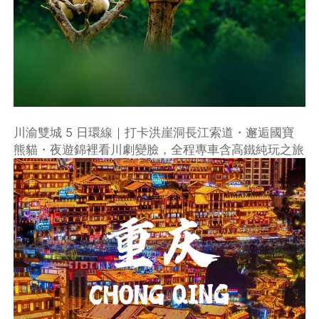
川渝雙城 5 日環線｜打卡洪崖洞長江索道・邂逅國寶
熊貓・夜遊錦裡看川劇變臉，全程專車含高鐵純玩之旅