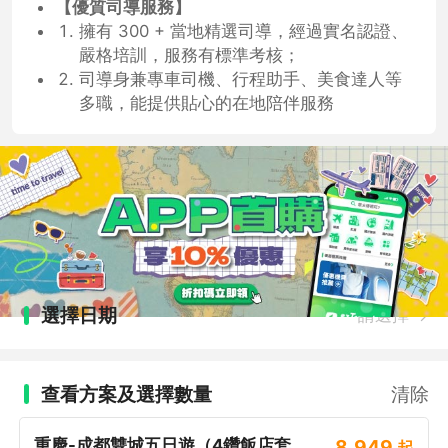
【優質司導服務】
擁有 300 + 當地精選司導，經過實名認證、
嚴格培訓，服務有標準考核；
司導身兼專車司機、行程助手、美食達人等
多職，能提供貼心的在地陪伴服務
選擇日期
請選擇
查看方案及選擇數量
清除
重慶-成都雙城五日遊（4鑽飯店套
8,949
起