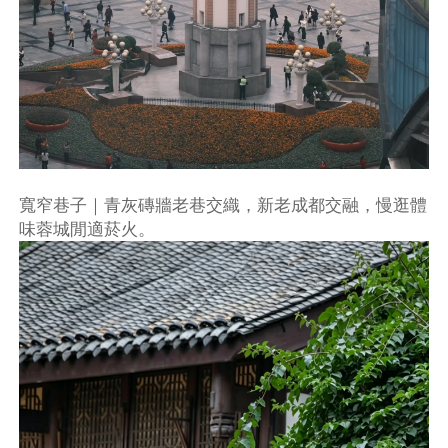
寬窄巷子｜青灰磚牆老巷交織，新老成都交融，慢逛體
味蓉城閒適菸火。