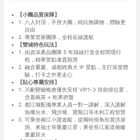
【小團品質保障】
八人封頂，不拼大團，純玩無購物，體驗更
自由
專業管家團隊，全程在線護航
【雙城特色玩法】
由資深產品團隊 5 年踩線打造全程閉環行
程，精華景點連貫順滑
融合重慶、成都經典大 IP 景點，主打深度體
驗，打卡之外更走心
【貼心專屬安排】
川劇變臉晚會優先安排 VIP1-3 排前排位置，
含蓋碗茶 + 乾果拼盤
都江堰配備專業人員一對一講解，深入講解
魚嘴分水、飛沙堰、寶瓶口等水利工程智慧
可乘坐兩江小渡遊船，從獨特視角欣賞洪崖
洞、來福士等重慶江景；乘坐長江索道俯瞰
重慶菸火