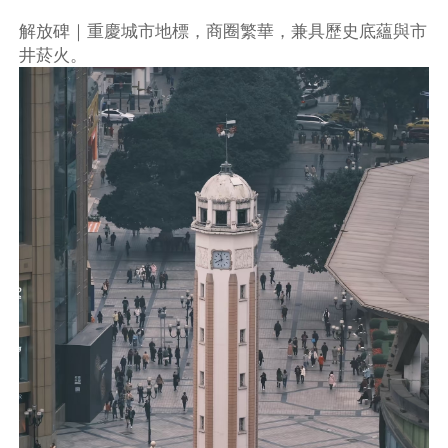
解放碑｜重慶城市地標，商圈繁華，兼具歷史底蘊與市
井菸火。