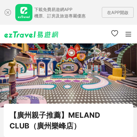
下載免費易遊網APP
在APP開啟
機票、訂房及旅遊專屬優惠
商編 TKNKL-141814
【廣州親子推薦】MELAND
CLUB（廣州樂峰店）