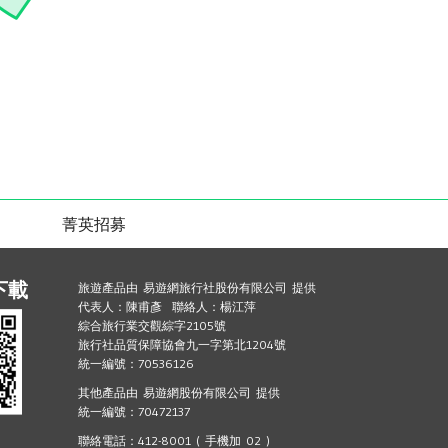
菁英招募
下載
旅遊產品由 易遊網旅行社股份有限公司 提供
代表人：陳甫彥 聯絡人：楊江萍
綜合旅行業交觀綜字2105號
旅行社品質保障協會九一字第北1204號
統一編號：70536126
其他產品由 易遊網股份有限公司 提供
統一編號：70472137
聯絡電話：412-8001 ( 手機加 02 )