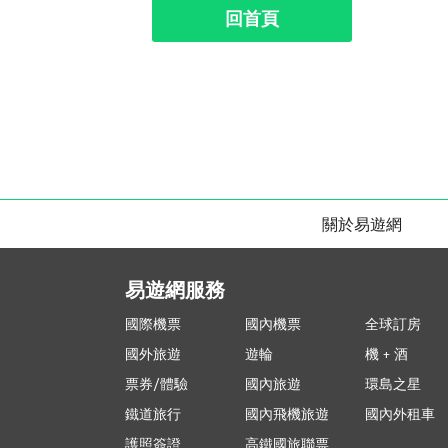
回首頁
關於易遊網
易遊網服務
國際機票
國內機票
全球訂房
國外旅遊
遊輪
機 + 酒
票券/體驗
國內旅遊
環島之星
鐵道旅行
國內飛機旅遊
國內外租車
護照簽證
高鐵國旅聯票