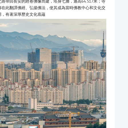
路帶回長安的經卷佛像而建，塔身七層，通高64.517米；寺
師在此翻譯佛經、弘揚佛法，使其成為當時佛教中心和文化交
用，有著深厚歷史文化底蘊