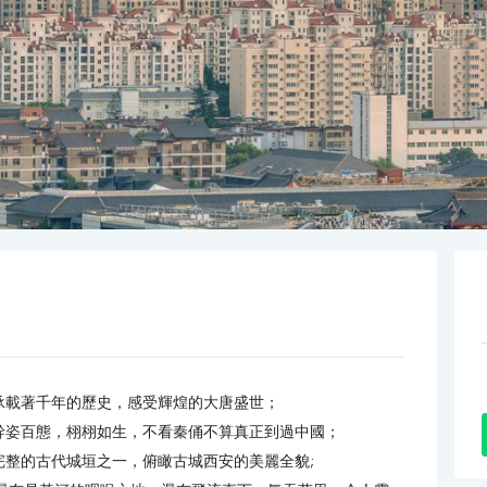
承載著千年的歷史，感受輝煌的大唐盛世；
幹姿百態，栩栩如生，不看秦俑不算真正到過中國；
完整的古代城垣之一，俯瞰古城西安的美麗全貌;