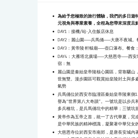
為給予您極致的旅行體驗，我們的多日遊
元視角與專業素養，全程為您帶來深度且
DAY1：接機/站-入住飯店休息
DAY2：麗山園——兵馬俑——大唐不夜城
DAY3：黃帝陵·軒轅廟——壺口瀑布。餐
DAY4：大雁塔北廣場——大慈恩寺——西
宿：無
麗山園是秦始皇帝陵核心園區，背靠驪山
世無雙。漫步園區可觀賞始皇陵封土與多
氣勢
兵馬俑位於西安市臨潼區秦始皇帝陵東側1.
譽為“世界第八大奇蹟”。一號坑是以步兵
多兵種坑，是兵馬俑坑中的精華；三號坑
黃帝作為五帝之首，統一了古代華夏，完
是中華民族的精神標識，凝聚著中華兒女
大慈恩寺位於西安市南郊，是唐長安城內