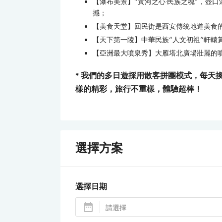
【瀑布美景】“黃河之心·民族之魂”，壺
撼；
【美食天堂】回民街是西安傳統地道美食
【天下第一陵】中華民族“人文初祖“軒轅
【亞洲最大噴泉秀】大雁塔北廣場壯麗的
* 我們的多日遊採用散客拼團模式，每天
樣的精彩，旅行不重樣，體驗超棒！
選擇方案
選擇日期