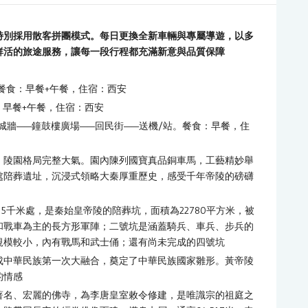
特別採用散客拼團模式。每日更換全新車輛與專屬導遊，以多
鮮活的旅途服務，讓每一段行程都充滿新意與品質保障
。餐食：早餐+午餐，住宿：西安
食：早餐+午餐，住宿：西安
安城牆——鐘鼓樓廣場——回民街——送機/站。餐食：早餐，住
，陵園格局完整大氣。園內陳列國寶真品銅車馬，工藝精妙舉
處陪葬遺址，沉浸式領略大秦厚重歷史，感受千年帝陵的磅礴
5千米處，是秦始皇帝陵的陪葬坑，面積為22780平方米，被
和戰車為主的長方形軍陣；二號坑是涵蓋騎兵、車兵、步兵的
規模較小，內有戰馬和武士俑；還有尚未完成的四號坑
成中華民族第一次大融合，奠定了中華民族國家雛形。黃帝陵
的情感
著名、宏麗的佛寺，為李唐皇室敕令修建，是唯識宗的祖庭之