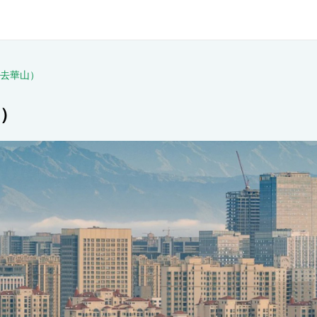
不去華山）
山）