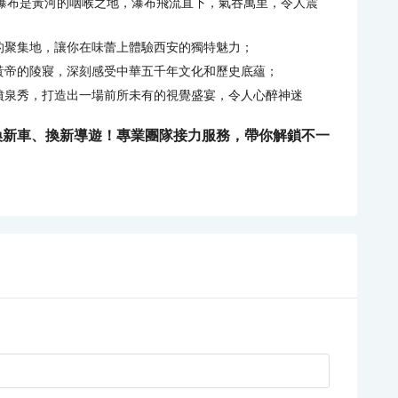
口瀑布是黃河的咽喉之地，瀑布飛流直下，氣吞萬里，令人震
的聚集地，讓你在味蕾上體驗西安的獨特魅力；
黃帝的陵寢，深刻感受中華五千年文化和歷史底蘊；
噴泉秀，打造出一場前所未有的視覺盛宴，令人心醉神迷
換新車、換新導遊！專業團隊接力服務，帶你解鎖不一