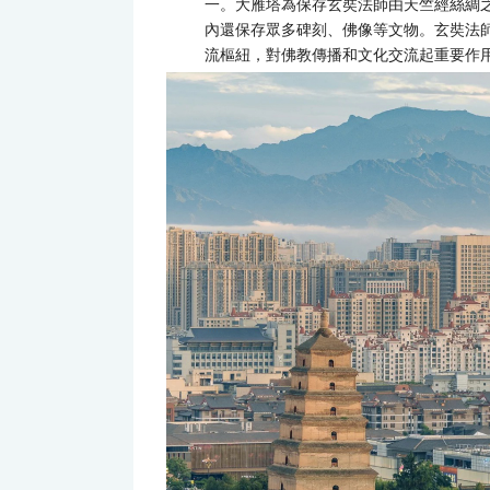
一。大雁塔為保存玄奘法師由天竺經絲綢之
內還保存眾多碑刻、佛像等文物。玄奘法
流樞紐，對佛教傳播和文化交流起重要作