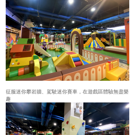
征服迷你攀岩牆、駕駛迷你賽車，在遊戲區體驗無盡樂
趣