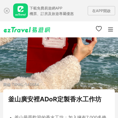
下載免費易遊網APP
在APP開啟
機票、訂房及旅遊專屬優惠
商編 TKNKL-143564
釜山廣安裡ADoR定製香水工作坊
釜山最受歡迎的香水工坊：加入擁有7,000多條