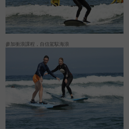
參加衝浪課程，自信駕馭海浪