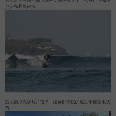
參加這個有趣的衝浪課程，像專業人士一樣在巴厘島倫
邦安島乘風破浪！
當地衝浪教練1對1指導，讓你以最快的速度掌握衝浪技
巧