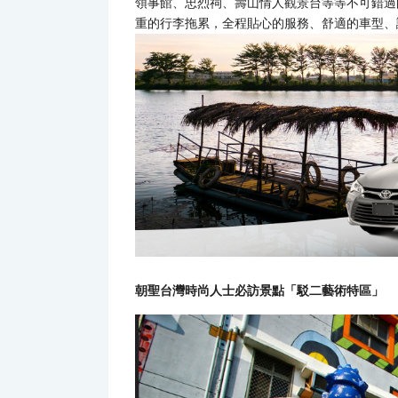
領事館、忠烈祠、壽山情人觀景台等等不可錯過
重的行李拖累，全程貼心的服務、舒適的車型、
朝聖台灣時尚人士必訪景點「駁二藝術特區」