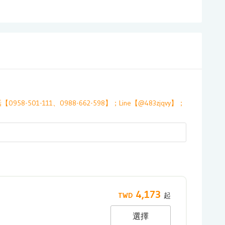
958-501-111、0988-662-598】；Line【@483zjqvy】；
4,173
選擇