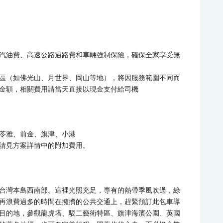
汽油費、高速公路過路費和車輛強制保險，確保全家享受無
區（如佛光山、月世界、岡山等地），將因服務範圍不同而
金額，相關費用請當天直接以現金支付給司機
苓雅、前金、旗津、小港
請見方案詳情中的附加費用。
台灣本島西南部。這裡光照充足，專有的熱帶季風吹過，綠
再浪費過多的時間在擁擠的公共交通上，趕緊預訂此包車導
目的地，參觀龍虎塔、駁二藝術特區、旗津海濱公園、英國