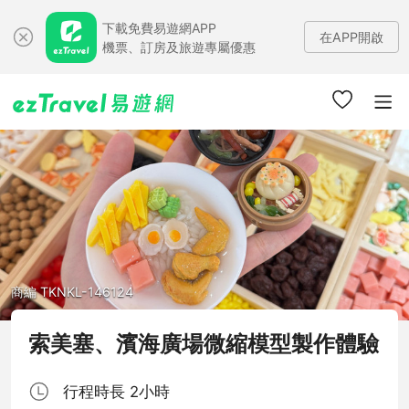
下載免費易遊網APP
在APP開啟
機票、訂房及旅遊專屬優惠
商編 TKNKL-146124
索美塞、濱海廣場微縮模型製作體驗
行程時長 2小時