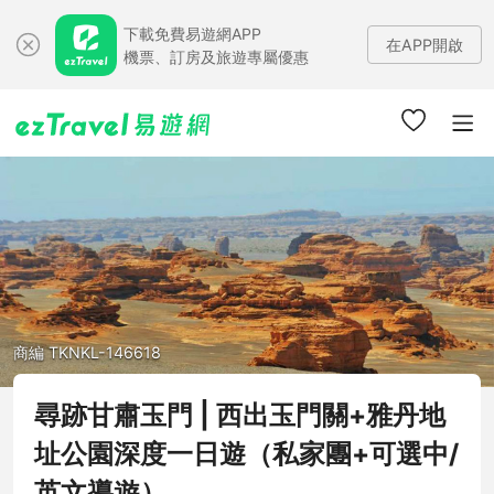
下載免費易遊網APP
在APP開啟
機票、訂房及旅遊專屬優惠
商編 TKNKL-146618
尋跡甘肅玉門 | 西出玉門關+雅丹地
址公園深度一日遊（私家團+可選中/
英文導遊）