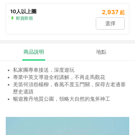
10人以上團
2,937
起
即買即用
選擇
商品說明
地點
私家團專車接送，深度遊玩
專業中英文導遊全程講解，不再走馬觀花
羌笛何須怨楊柳，春風不度玉門關，探尋古老邊塞
歷史遺蹟
暢遊雅丹地質公園，領略大自然的鬼斧神工