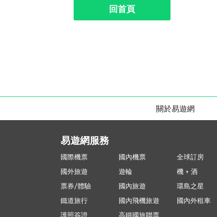
回首頁
關於易遊網
易遊網服務
國際機票
國內機票
全球訂房
國外旅遊
遊輪
機 + 酒
票券/體驗
國內旅遊
環島之星
鐵道旅行
國內飛機旅遊
國內外租車
護照簽證
高鐵國旅聯票