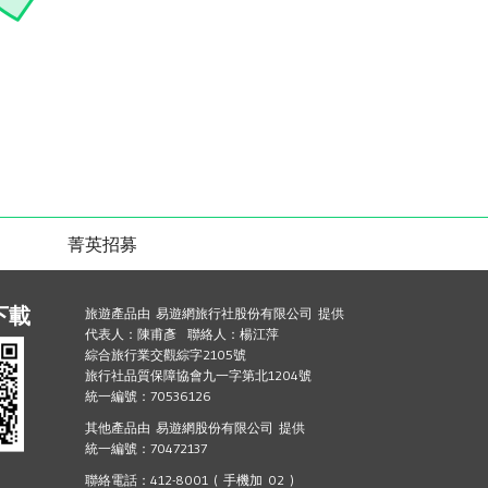
菁英招募
下載
旅遊產品由 易遊網旅行社股份有限公司 提供
代表人：陳甫彥 聯絡人：楊江萍
綜合旅行業交觀綜字2105號
旅行社品質保障協會九一字第北1204號
統一編號：70536126
其他產品由 易遊網股份有限公司 提供
統一編號：70472137
聯絡電話：412-8001 ( 手機加 02 )