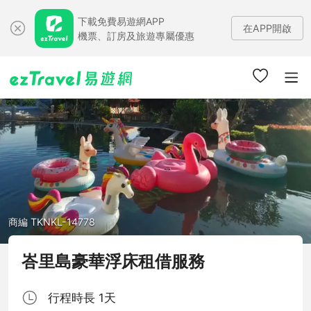
下載免費易遊網APP
在APP開啟
機票、訂房及旅遊專屬優惠
商編 TKNKL-14778
峇里島豪華浮床租借服務
行程時長 1天