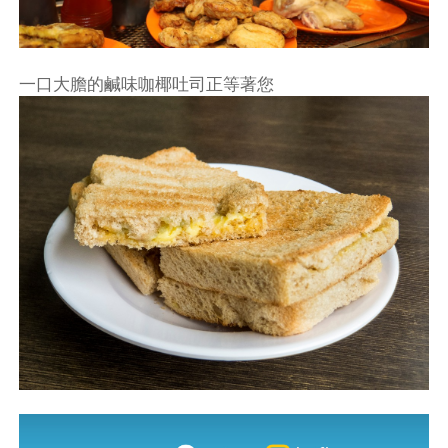
一口大膽的鹹味咖椰吐司正等著您