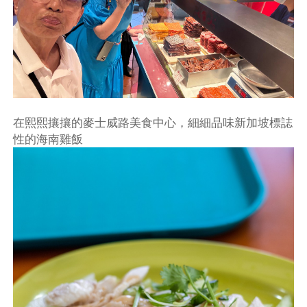
在熙熙攘攘的麥士威路美食中心，細細品味新加坡標誌
性的海南雞飯