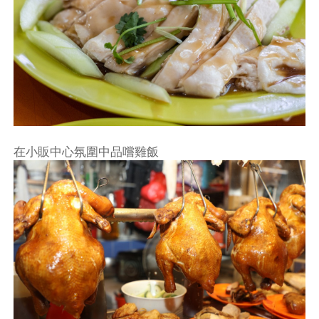
在小販中心氛圍中品嚐雞飯