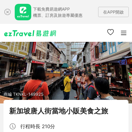
下載免費易遊網APP
在APP開啟
機票、訂房及旅遊專屬優惠
商編 TKNKL-149925
新加坡唐人街當地小販美食之旅
行程時長 210分