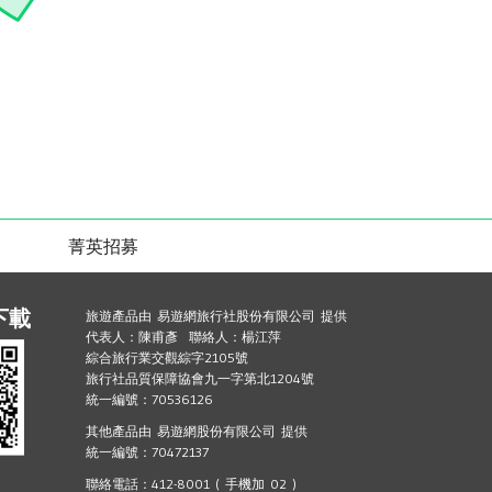
菁英招募
下載
旅遊產品由 易遊網旅行社股份有限公司 提供
代表人：陳甫彥 聯絡人：楊江萍
綜合旅行業交觀綜字2105號
旅行社品質保障協會九一字第北1204號
統一編號：70536126
其他產品由 易遊網股份有限公司 提供
統一編號：70472137
聯絡電話：412-8001 ( 手機加 02 )