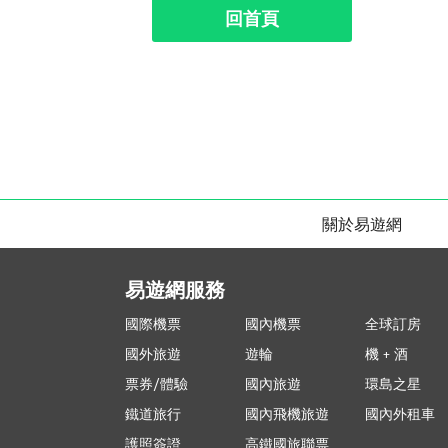
回首頁
關於易遊網
易遊網服務
國際機票
國內機票
全球訂房
國外旅遊
遊輪
機 + 酒
票券/體驗
國內旅遊
環島之星
鐵道旅行
國內飛機旅遊
國內外租車
護照簽證
高鐵國旅聯票