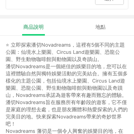
商品說明
地點
⭐️ 立即探索潘切Novadreams，這裡有5個不同的主題
公園：仙境水上樂園、Circus Land遊樂園、恐龍公
園、野生動物咖啡館與動物園以及奇蹟山。
潘切Novadreams是一個絕佳的娛樂目的地，您可以在
這裡體驗自然與獨特娛樂活動的完美結合。擁有五個多
樣化的主題公園，包括仙境水上樂園、Circus Land遊
樂園、恐龍公園、野生動物咖啡館與動物園以及奇蹟
山，Novadreams承諾為遊客帶來有趣而難忘的體驗。
潘切Novadreams旨在服務所有年齡段的遊客，它不僅
是家庭的理想去處，也是朋友團體和熱愛探索的人們的
完美目的地。快來探索Novadreams帶來的奇妙世界
吧！
Novadreams 藩切是一個令人興奮的娛樂目的地，在