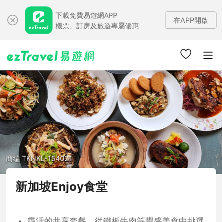
下載免費易遊網APP
在APP開啟
機票、訂房及旅遊專屬優惠
商編 TKNKL-154021
新加坡Enjoy食堂
靈活的共享套餐，從鐵板牛肉等豐盛美食中挑選