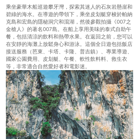
乘坐豪華木船巡遊攀牙灣，探索其迷人的石灰岩懸崖和
碧綠的海水。在導遊的帶領下，乘坐皮划艇穿梭於帕納
克島和宏島的隱秘洞穴和瀉湖，然後參觀拍攝《007之
金槍人》的著名007島。在船上享用美味的泰式自助午
餐，包括清涼的飲料和熱帶水果。在返回之前，您可以
在安靜的海灘上放鬆身心和游泳。這個全日遊包括飯店
接送服務（芭東、卡塔、卡隆、普吉鎮）、專業導遊、
國家公園費用、皮划艇、午餐、軟性飲料料、救生衣
等，非常適合自然愛好者和電影迷。