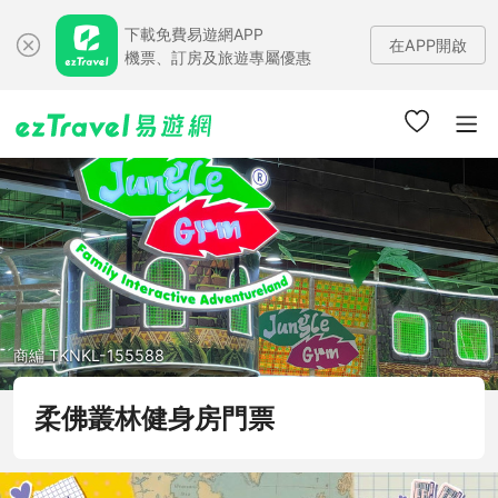
下載免費易遊網APP
在APP開啟
機票、訂房及旅遊專屬優惠
商編 TKNKL-155588
柔佛叢林健身房門票