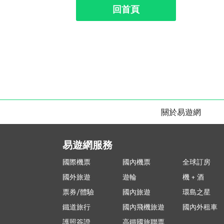
回首頁
關於易遊網
易遊網服務
國際機票
國內機票
全球訂房
國外旅遊
遊輪
機 + 酒
票券/體驗
國內旅遊
環島之星
鐵道旅行
國內飛機旅遊
國內外租車
護照簽證
高鐵國旅聯票