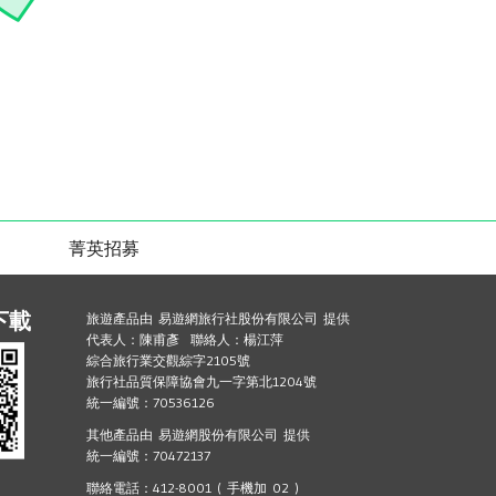
菁英招募
下載
旅遊產品由 易遊網旅行社股份有限公司 提供
代表人：陳甫彥 聯絡人：楊江萍
綜合旅行業交觀綜字2105號
旅行社品質保障協會九一字第北1204號
統一編號：70536126
其他產品由 易遊網股份有限公司 提供
統一編號：70472137
聯絡電話：412-8001 ( 手機加 02 )