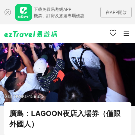
下載免費易遊網APP
在APP開啟
機票、訂房及旅遊專屬優惠
商編 TKNKL-159683
廣島：LAGOON夜店入場券（僅限
外國人）