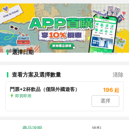
選擇日期
請選擇
查看方案及選擇數量
清除
門票+2杯飲品（僅限外國遊客）
196
起
即買即用
選擇
商品說明
地點