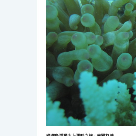
橙灣島浮潛水上運動之旅 - 赫爾格達