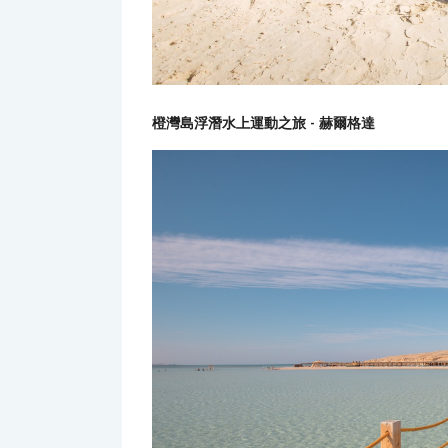
橙灣島浮潛水上運動之旅 - 赫爾格達