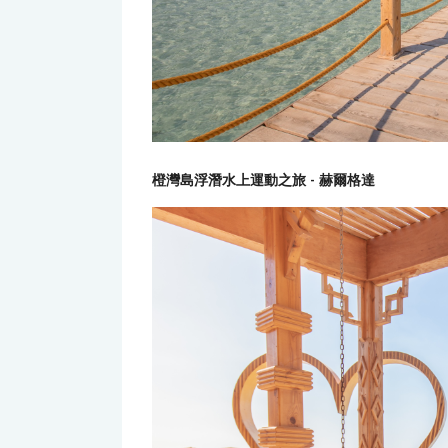
橙灣島浮潛水上運動之旅 - 赫爾格達