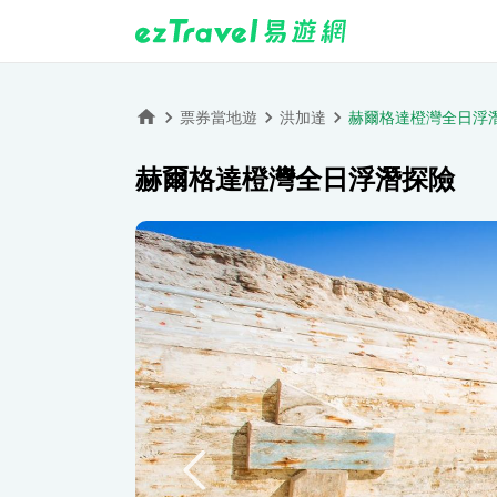
票券當地遊
洪加達
赫爾格達橙灣全日浮
赫爾格達橙灣全日浮潛探險