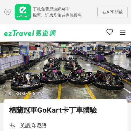
下載免費易遊網APP
在APP開啟
機票、訂房及旅遊專屬優惠
商編 TKNKL-165447
棉蘭冠軍GoKart卡丁車體驗
英語,印尼語