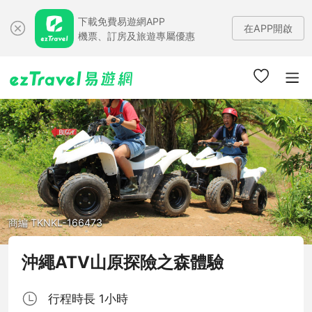
下載免費易遊網APP
在APP開啟
機票、訂房及旅遊專屬優惠
商編 TKNKL-166473
沖繩ATV山原探險之森體驗
行程時長 1小時