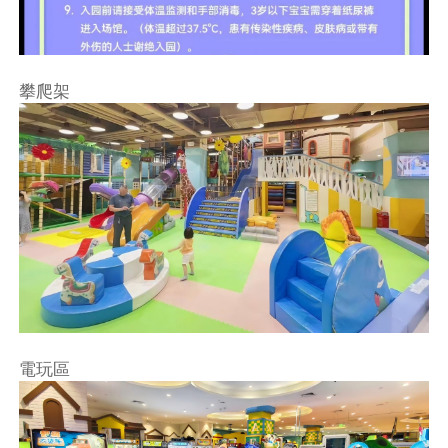
攀爬架
電玩區