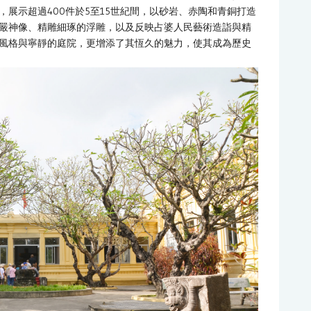
展示超過400件於5至15世紀間，以砂岩、赤陶和青銅打造
嚴神像、精雕細琢的浮雕，以及反映占婆人民藝術造詣與精
風格與寧靜的庭院，更增添了其恆久的魅力，使其成為歷史