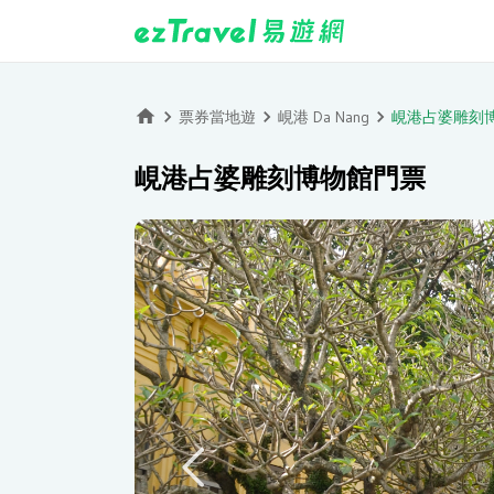
票券當地遊
峴港 Da Nang
峴港占婆雕刻
峴港占婆雕刻博物館門票