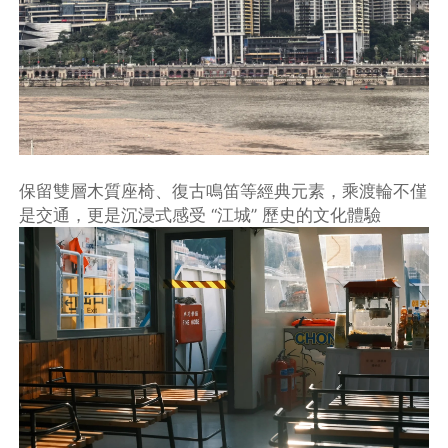
保留雙層木質座椅、復古鳴笛等經典元素，乘渡輪不僅
是交通，更是沉浸式感受 “江城” 歷史的文化體驗