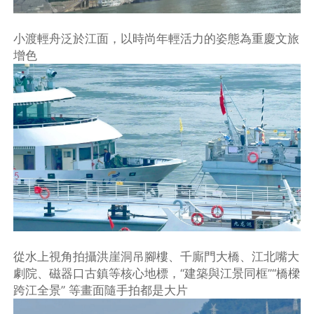
小渡輕舟泛於江面，以時尚年輕活力的姿態為重慶文旅
增色
從水上視角拍攝洪崖洞吊腳樓、千廝門大橋、江北嘴大
劇院、磁器口古鎮等核心地標，“建築與江景同框”“橋樑
跨江全景” 等畫面隨手拍都是大片