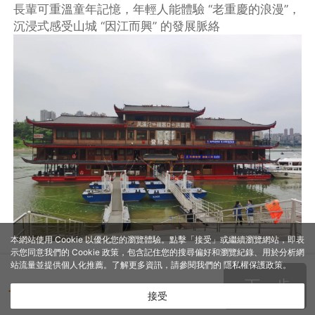
長輩可重溫童年記憶，年輕人能體驗 “老重慶的浪漫”，
沉浸式感受山城 “因江而興” 的發展脈絡
本網站使用 Cookie 以優化您的瀏覽體驗。點擊「接受」或繼續瀏覽網站，即表
示您同意我們的 Cookie 政策，包含記住您的搜尋偏好和瀏覽紀錄、用於分析網
站流量並提供個人化推薦。了解更多資訊，請參閱我們的
隱私權保護政策
。
下一步
- -
TWD
接受