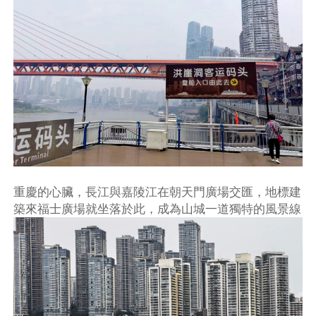
重慶的心臟，長江與嘉陵江在朝天門廣場交匯，地標建
築來福士廣場就坐落於此，成為山城一道獨特的風景線