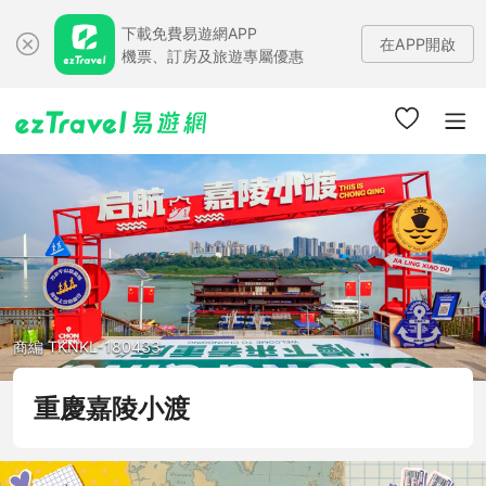
下載免費易遊網APP
在APP開啟
機票、訂房及旅遊專屬優惠
商編 TKNKL-180433
重慶嘉陵小渡