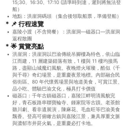
15;30、16:30、17:10 (請準時到達，遲到將無法登
船）
地點：洪崖洞碼頭 （集合後領取船票，準備登船）
* 📌 行程速覽
嘉陵小渡（不含簡餐）：洪崖洞—磁器口—洪崖洞
返程散團
* 🌟 賞覽亮點
洪崖洞：洪崖洞以巴渝傳統吊腳樓為特色，依山臨
江而建，11 層建築錯落有致，1 樓與 11 樓均接馬
路，盡顯山城魔幻風貌。夜晚燈火璀璨，酷似《千
與千尋》奇幻場景，是重慶夜景地標。內部融合民
俗街區、80 年代懷舊場景與地道美食，可賞江景、
品小吃、體驗巴渝文化，極具打卡價值
磁器口：千年古鎮磁器口，嘉陵江畔明清風貌完
好，青石板路串聯寶輪寺、鍾家院等古蹟。老茶館
聽川劇、看非遺展演，陳麻花、毛血旺等巴渝美食
飄香。登高可俯瞰古鎮與嘉陵江景，兼具厚重文脈
與濃郁市井菸火氣，是重慶必打卡地。