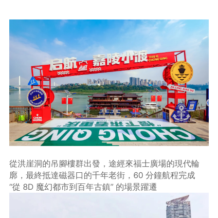
從洪崖洞的吊腳樓群出發，途經來福士廣場的現代輪
廓，最終抵達磁器口的千年老街，60 分鐘航程完成
“從 8D 魔幻都市到百年古鎮” 的場景躍遷