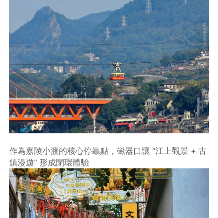
作為嘉陵小渡的核心停靠點，磁器口讓 “江上觀景 + 古
鎮漫遊” 形成閉環體驗