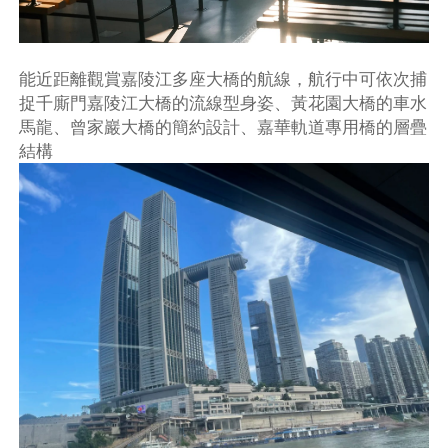
能近距離觀賞嘉陵江多座大橋的航線，航行中可依次捕
捉千廝門嘉陵江大橋的流線型身姿、黃花園大橋的車水
馬龍、曾家巖大橋的簡約設計、嘉華軌道專用橋的層疊
結構