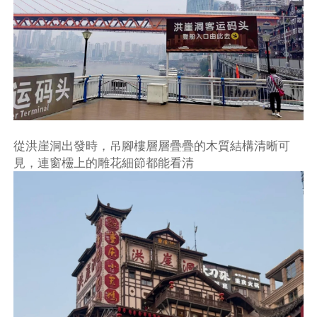
從洪崖洞出發時，吊腳樓層層疊疊的木質結構清晰可
見，連窗欞上的雕花細節都能看清