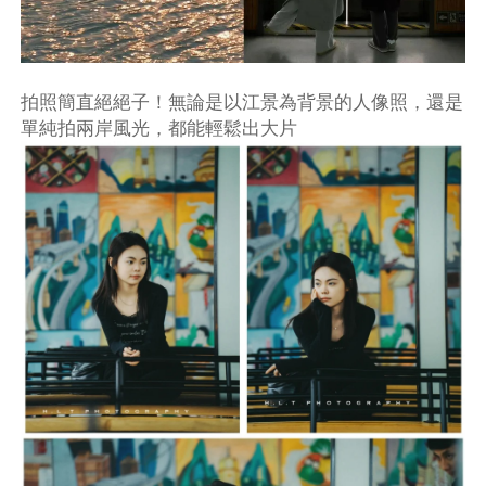
拍照簡直絕絕子！無論是以江景為背景的人像照，還是
單純拍兩岸風光，都能輕鬆出大片