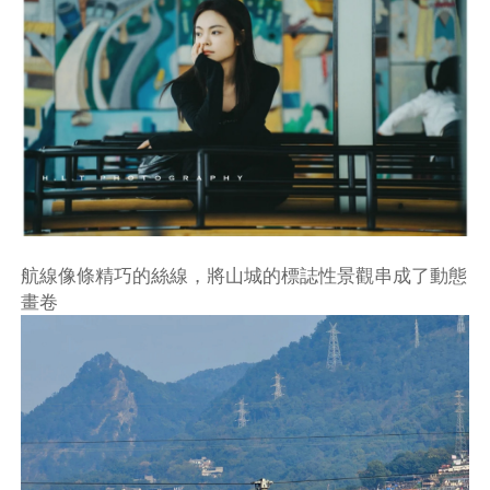
航線像條精巧的絲線，將山城的標誌性景觀串成了動態
畫卷