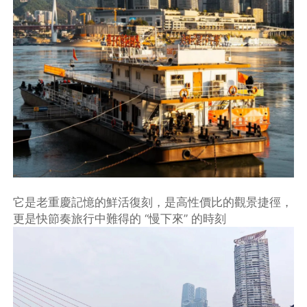
它是老重慶記憶的鮮活復刻，是高性價比的觀景捷徑，
更是快節奏旅行中難得的 “慢下來” 的時刻