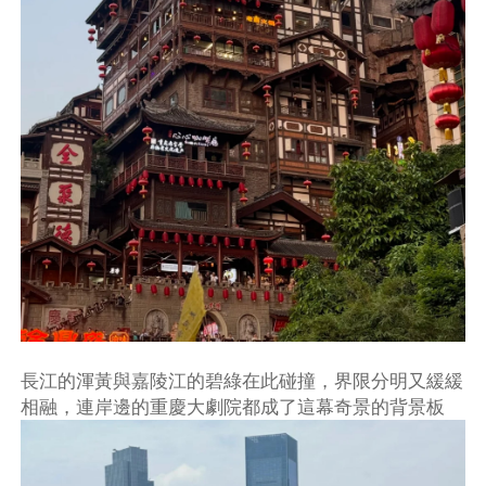
長江的渾黃與嘉陵江的碧綠在此碰撞，界限分明又緩緩
相融，連岸邊的重慶大劇院都成了這幕奇景的背景板