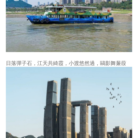
日落彈子石，江天共綺霞，小渡悠然過，鷗影舞蒹葭