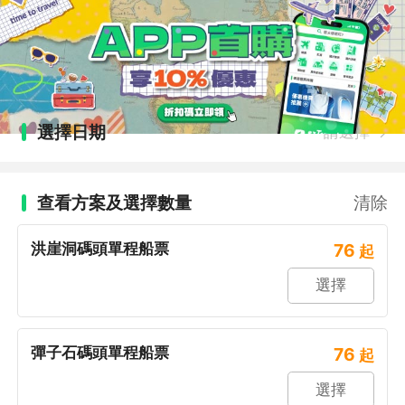
選擇日期
請選擇
查看方案及選擇數量
清除
洪崖洞碼頭單程船票
76
起
選擇
彈子石碼頭單程船票
76
起
選擇