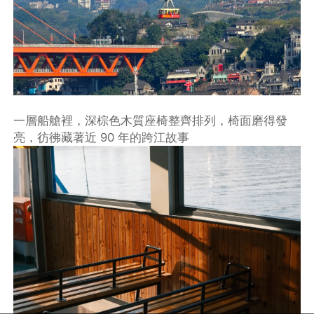
一層船艙裡，深棕色木質座椅整齊排列，椅面磨得發
亮，彷彿藏著近 90 年的跨江故事