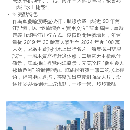
高效串聯渝中、江北、南岸三大核心區域，被譽為
山城 “水上捷徑”。
✨ 亮點特色
作為重慶輪渡轉型標杆，航線承載山城近 90 年跨
江記憶，以 “懷舊體驗 + 實用交通” 雙重屬性，重新
定義山城跨江出行方式。疫情期間逆勢增長，年運
量從 2019 年 20 餘萬人攀升至 2024 年近 100 萬
人次，成為重慶熱門水上出行名片。船隻採用雙層
設計，一層木質座椅舒適休憩，二層露天甲板絕佳
觀景，江風拂面盡覽兩江盛景，完美詮釋 “像重慶人
那樣過河” 的獨特體驗。航線擁有獨一無二的水上視
角，避開地面遮擋，輕鬆拍出重慶封面級大片，沿
途建築與橋樑隨江波流動，一步一景、步步驚豔