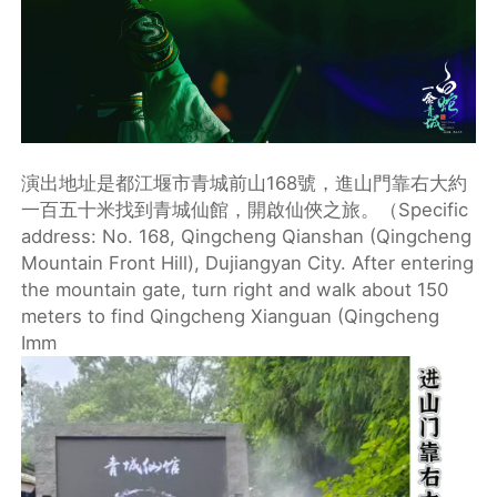
演出地址是‌都江堰市青城前山168號‌，進山門靠右大約
一百五十米找到青城仙館，開啟仙俠之旅。（Specific
address: No. 168, Qingcheng Qianshan (Qingcheng
Mountain Front Hill), Dujiangyan City. After entering
the mountain gate, turn right and walk about 150
meters to find Qingcheng Xianguan (Qingcheng
Imm