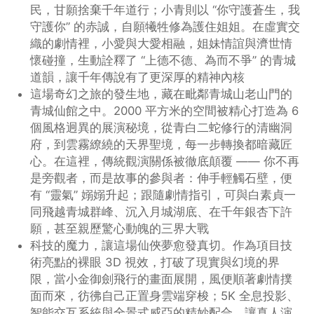
民，甘願捨棄千年道行；小青則以 “你守護蒼生，我
守護你” 的赤誠，自願犧牲修為護住姐姐。在虛實交
織的劇情裡，小愛與大愛相融，姐妹情誼與濟世情
懷碰撞，生動詮釋了 “上德不德、為而不爭” 的青城
道韻，讓千年傳說有了更深厚的精神內核
這場奇幻之旅的發生地，藏在毗鄰青城山老山門的
青城仙館之中。2000 平方米的空間被精心打造為 6
個風格迥異的展演秘境，從青白二蛇修行的清幽洞
府，到雲霧繚繞的天界聖境，每一步轉換都暗藏匠
心。在這裡，傳統觀演關係被徹底顛覆 —— 你不再
是旁觀者，而是故事的參與者：伸手輕觸石壁，便
有 “靈氣” 嫋嫋升起；跟隨劇情指引，可與白素貞一
同飛越青城群峰、沉入月城湖底、在千年銀杏下許
願，甚至親歷驚心動魄的三界大戰
科技的魔力，讓這場仙俠夢愈發真切。作為項目技
術亮點的裸眼 3D 視效，打破了現實與幻境的界
限，當小金御劍飛行的畫面展開，風便順著劇情撲
面而來，彷彿自己正置身雲端穿梭；5K 全息投影、
智能交互系統與全景式威亞的精妙配合，讓真人演