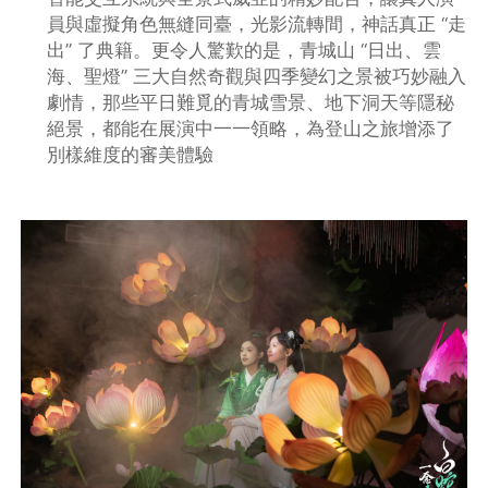
員與虛擬角色無縫同臺，光影流轉間，神話真正 “走
出” 了典籍。更令人驚歎的是，青城山 “日出、雲
海、聖燈” 三大自然奇觀與四季變幻之景被巧妙融入
劇情，那些平日難覓的青城雪景、地下洞天等隱秘
絕景，都能在展演中一一領略，為登山之旅增添了
別樣維度的審美體驗