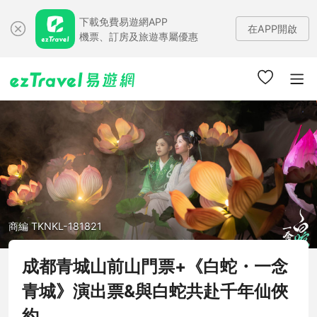
下載免費易遊網APP
在APP開啟
機票、訂房及旅遊專屬優惠
商編 TKNKL-181821
成都青城山前山門票+《白蛇・一念
青城》演出票&與白蛇共赴千年仙俠
約