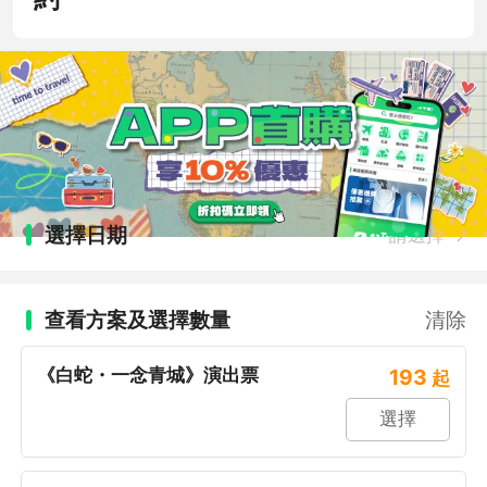
選擇日期
請選擇
查看方案及選擇數量
清除
《白蛇・一念青城》演出票
193
起
選擇