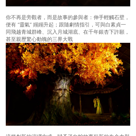
你不再是旁觀者，而是故事的參與者：伸手輕觸石壁，
便有 “靈氣” 嫋嫋升起；跟隨劇情指引，可與白素貞一
同飛越青城群峰、沉入月城湖底、在千年銀杏下許願，
甚至親歷驚心動魄的三界大戰