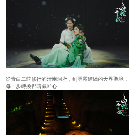
從青白二蛇修行的清幽洞府，到雲霧繚繞的天界聖境，
每一步轉換都暗藏匠心