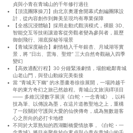
貞與小青在青城山的千年修行過往
【頂流團隊操刀】由北京奧運會開幕式創編團隊設
計，從內容創作到舞美呈現均有專業保障
【全感沉浸體驗】採用走動式觀演模式，裸眼 3D、
智能交互等技術讓遊客從旁觀者變為參與者，親歷
御劍飛行、湖底探秘等場景
【青城深度融合】劇情植入千年銀杏、月城湖等實
景，將 “日出、雲海、聖燈” 三大自然奇觀融入四季
變幻
【高效適配行程】30 分鐘緊湊劇情，場館毗鄰青城
山老山門，與登山動線完美銜接
當 “青城天下幽” 的水墨畫卷徐徐展開，一場跨越千
年的東方奇幻之旅已然啟程。青城山文旅演繹項目
—— 多維沉浸數字展演《白蛇・一念青城》，以科
技為筆、以傳說為墨，在這片道教聖地之上，重構
了一段關於守護與大愛的仙俠傳奇，成為無數遊客
心之所向的必打卡地標
不同於大眾熟知的西湖斷橋愛情故事，《白蛇・一
念青城》將目光聚焦於白素貞與小青在青城山的千