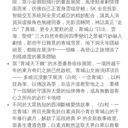
限，當小金御劍飛行的畫面展開，風便順著劇情撲
面而來，彷彿自己正置身雲端穿梭；5K 全息投影、
智能交互系統與全景式威亞的精妙配合，讓真人演
員與虛擬角色無縫同臺，光影流轉間，神話真正 “走
出” 了典籍。更令人驚歎的是，青城山 “日出、雲
海、聖燈” 三大自然奇觀與四季變幻之景被巧妙融入
劇情，那些平日難覓的青城雪景、地下洞天等隱秘
絕景，都能在展演中一一領略，為登山之旅增添了
別樣維度的審美體驗
當 “青城天下幽” 的水墨畫卷徐徐展開，一場跨越千
年的東方奇幻之旅已然啟程。青城山文旅演繹項目
—— 多維沉浸數字展演《白蛇・一念青城》，以科
技為筆、以傳說為墨，在這片道教聖地之上，重構
了一段關於守護與大愛的仙俠傳奇，成為無數遊客
心之所向的必打卡地標
不同於大眾熟知的西湖斷橋愛情故事，《白蛇・一
念青城》將目光聚焦於白素貞與小青在青城山的千
年修行歲月，解鎖了這段經典 IP 的全新敘事維度。
當蒼生遭遇危難，白素貞毅然盜取天界白果以救黎