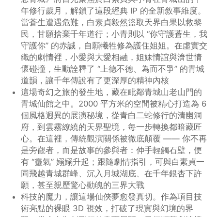
年修行歲月，解鎖了這段經典 IP 的全新敘事維度。
當蒼生遭遇危難，白素貞毅然盜取天界白果以救黎
民，甘願捨棄千年道行；小青則以 “你守護蒼生，我
守護你” 的赤誠，自願犧牲修為護住姐姐。在虛實交
織的劇情裡，小愛與大愛相融，姐妹情誼與濟世情
懷碰撞，生動詮釋了 “上德不德、為而不爭” 的青城
道韻，讓千年傳說有了更深厚的精神內核
這場奇幻之旅的發生地，藏在毗鄰青城山老山門的
青城仙館之中。2000 平方米的空間被精心打造為 6
個風格迥異的展演秘境，從青白二蛇修行的清幽洞
府，到雲霧繚繞的天界聖境，每一步轉換都暗藏匠
心。在這裡，傳統觀演關係被徹底顛覆 —— 你不再
是旁觀者，而是故事的參與者：伸手輕觸石壁，便
有 “靈氣” 嫋嫋升起；跟隨劇情指引，可與白素貞一
同飛越青城群峰、沉入月城湖底、在千年銀杏下許
願，甚至親歷驚心動魄的三界大戰
科技的魔力，讓這場仙俠夢愈發真切。作為項目技
術亮點的裸眼 3D 視效，打破了現實與幻境的界