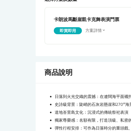
卡朗波馬斷崖凱卡克舞表演門票
方案詳情
即買即用
商品說明
日落到火光交織的震撼：在遼闊海平面襯托
史詩級背景：陡峭的石灰岩懸崖和270°
道地峇里島文化：沉浸式的傳統祭祀表演
獨家尊榮感：名額有限，打造頂級、私密
彈性行程安排：可作為日落時分的重頭戲