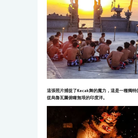
這張照片捕捉了Kecak舞的魔力，這是一種獨
從烏魯瓦圖俯瞰無垠的印度洋。