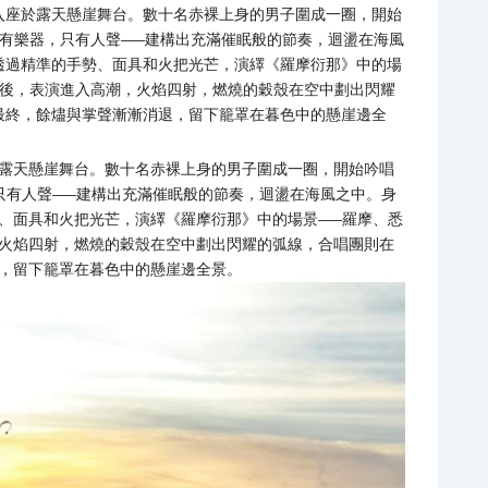
入座於露天懸崖舞台。數十名赤裸上身的男子圍成一圈，開始
聲——沒有樂器，只有人聲——建構出充滿催眠般的節奏，迴盪在海風
透過精準的手勢、面具和火把光芒，演繹《羅摩衍那》中的場
之後，表演進入高潮，火焰四射，燃燒的穀殼在空中劃出閃耀
最終，餘燼與掌聲漸漸消退，留下籠罩在暮色中的懸崖邊全
露天懸崖舞台。數十名赤裸上身的男子圍成一圈，開始吟唱
樂器，只有人聲——建構出充滿催眠般的節奏，迴盪在海風之中。身
、面具和火把光芒，演繹《羅摩衍那》中的場景——羅摩、悉
火焰四射，燃燒的穀殼在空中劃出閃耀的弧線，合唱團則在
，留下籠罩在暮色中的懸崖邊全景。