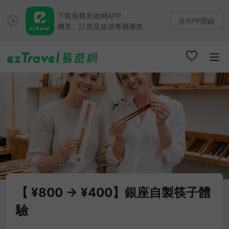
下載免費易遊網APP
在APP開啟
機票、訂房及旅遊專屬優惠
商編 TKNKL-183178
【 ¥800 → ¥400】銀座自製筷子體
驗