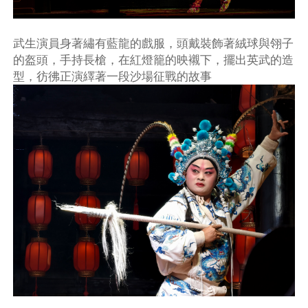
武生演員身著繡有藍龍的戲服，頭戴裝飾著絨球與翎子
的盔頭，手持長槍，在紅燈籠的映襯下，擺出英武的造
型，彷彿正演繹著一段沙場征戰的故事