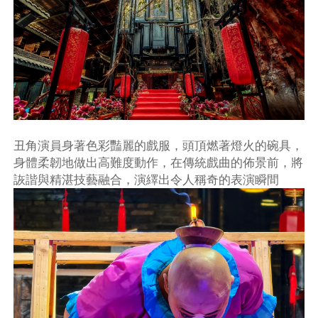
丑角演員身著色彩豔麗的戲服，頭頂燃著燈火的碗具，
身體柔韌地做出高難度動作，在傳統戲曲的佈景前，將
詼諧與精湛技藝融合，演繹出令人稱奇的表演瞬間