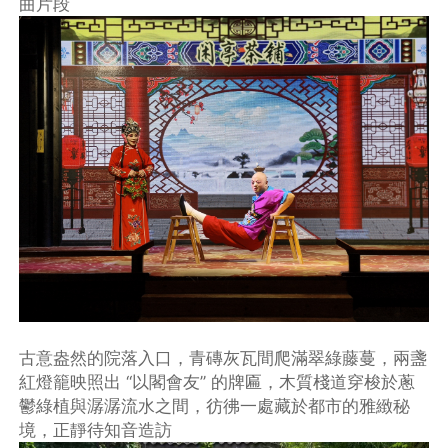
曲片段
古意盎然的院落入口，青磚灰瓦間爬滿翠綠藤蔓，兩盞
紅燈籠映照出 “以閣會友” 的牌匾，木質棧道穿梭於蔥
鬱綠植與潺潺流水之間，彷彿一處藏於都市的雅緻秘
境，正靜待知音造訪