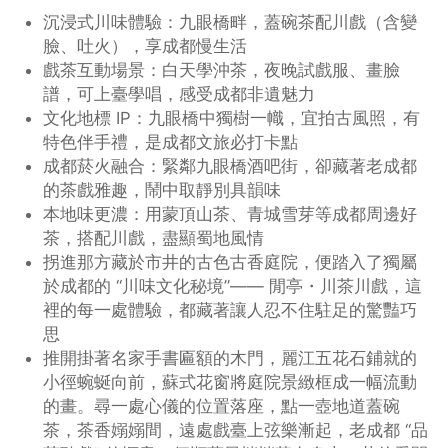
沉浸式川味體驗：九眼橋畔，蓋碗茶配川戲（含變
臉、吐火），享成都慢生活
戲茶互動場景：白天學沖茶，夜晚試戲服、畫臉
譜，可上臺學唱，感受成都非遺魅力
文化地標 IP：九眼橋中獨樹一幟，宜拍古風照，有
特色伴手禮，是成都文旅必打卡點
成都菸火融合：緊鄰九眼橋酒吧街，卻藏著老成都
的茶戲雅趣，鬧中取靜別具韻味
本地味更濃：用蒙頂山茶、青城雪芽等成都周邊好
茶，搭配川戲，盡顯蜀地風情
拐進那方藏於市井的古色古香庭院，便踏入了獨屬
於成都的 “川味文化秘境”—— 閒亭・川茶川戲，這
裡的每一處體驗，都藏著讓人忍不住駐足的驚豔巧
思
推開掛著名家手書匾額的木門，麗江五花石鋪就的
小徑蜿蜒向前，蘇式花窗將庭院景緻框成一幅流動
的畫。尋一處心儀的位置落座，點一壺地道蓋碗
茶，茶香嫋嫋間，遠處戲臺上弦樂漸起，老成都 “品