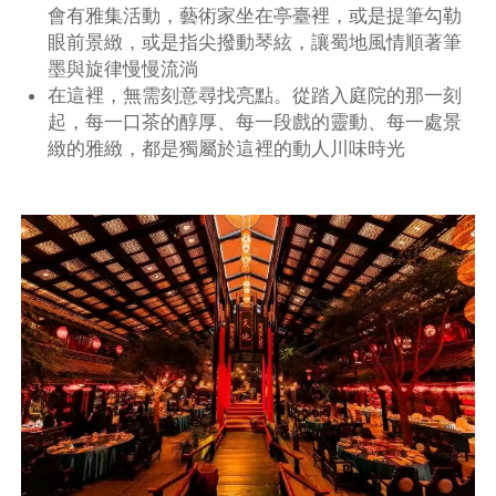
會有雅集活動，藝術家坐在亭臺裡，或是提筆勾勒
眼前景緻，或是指尖撥動琴絃，讓蜀地風情順著筆
墨與旋律慢慢流淌
在這裡，無需刻意尋找亮點。從踏入庭院的那一刻
起，每一口茶的醇厚、每一段戲的靈動、每一處景
緻的雅緻，都是獨屬於這裡的動人川味時光