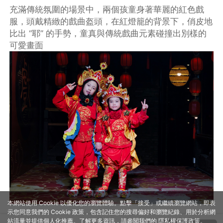
充滿傳統氛圍的場景中，兩個孩童身著華麗的紅色戲
服，頭戴精緻的戲曲盔頭，在紅燈籠的背景下，俏皮地
比出 “耶” 的手勢，童真與傳統戲曲元素碰撞出別樣的
可愛畫面
本網站使用 Cookie 以優化您的瀏覽體驗。點擊「接受」或繼續瀏覽網站，即表
示您同意我們的 Cookie 政策，包含記住您的搜尋偏好和瀏覽紀錄、用於分析網
站流量並提供個人化推薦。了解更多資訊，請參閱我們的
隱私權保護政策
。