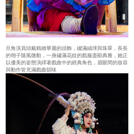
旦角演員頭戴精緻華麗的頭飾，綴滿絨球與珠翠，長長
的翎子隨風微動，一身繡滿花紋的戲服盡顯典雅，她正
以優美的姿態演繹著戲曲中的經典角色，眉眼間的妝容
與動作皆充滿戲曲韻味