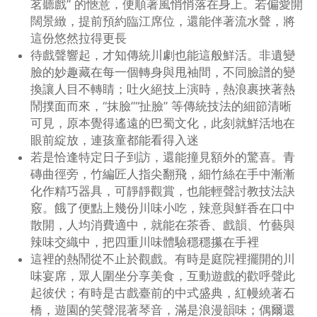
茗聽戲” 的愜意，便順著風悄悄落在身上。若偏愛開
闊景緻，提前預約臨江席位，還能伴著流水聲，將
這份悠然拉得更長
待戲聲響起，才知傳統川劇也能這般鮮活。非遺變
臉的妙趣藏在每一個轉身與甩袖間，不同臉譜的變
換讓人目不轉睛；吐火絕技上演時，熱浪裹挾著熱
鬧撲面而來，“抹臉”“扯臉” 等傳統技法的細節清晰
可見，原本覺得遙遠的巴蜀文化，此刻就鮮活地在
眼前綻放，連孩童都能看得入迷
若是恰逢特定日子到訪，還能撞見額外的驚喜。青
磚曲徑旁，竹編匠人指尖翻飛，細竹絲在手中漸漸
化作精巧器具，可靜靜觀賞，也能輕聲討教技法訣
竅。餓了便點上幾份川味小吃，辣意與鮮香在口中
散開，人均消費適中，就能在茶香、戲韻、竹藝與
辣味交織中，把四重川味體驗穩穩攥在手裡
這裡的熱鬧從不止於觀戲。有時是庭院裡擺開的川
味宴席，眾人圍坐分享美食，互動遊戲的歡呼聲此
起彼伏；有時是古戲臺前的中式盛典，紅幔繞著石
橋，遊園的笑聲混著琴音，滿是浪漫韻味；偶爾還