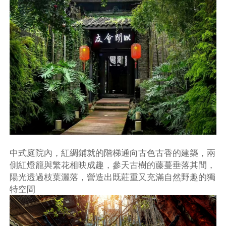
中式庭院內，紅綢鋪就的階梯通向古色古香的建築，兩
側紅燈籠與繁花相映成趣，參天古樹的藤蔓垂落其間，
陽光透過枝葉灑落，營造出既莊重又充滿自然野趣的獨
特空間