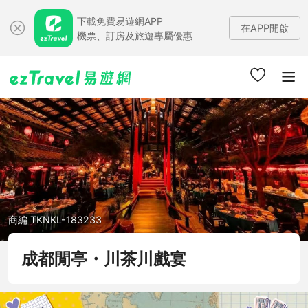
下載免費易遊網APP
在APP開啟
機票、訂房及旅遊專屬優惠
商編 TKNKL-183233
成都閒亭・川茶川戲宴