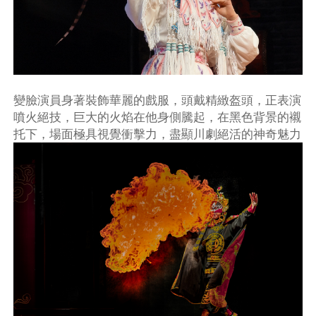
變臉演員身著裝飾華麗的戲服，頭戴精緻盔頭，正表演
噴火絕技，巨大的火焰在他身側騰起，在黑色背景的襯
托下，場面極具視覺衝擊力，盡顯川劇絕活的神奇魅力