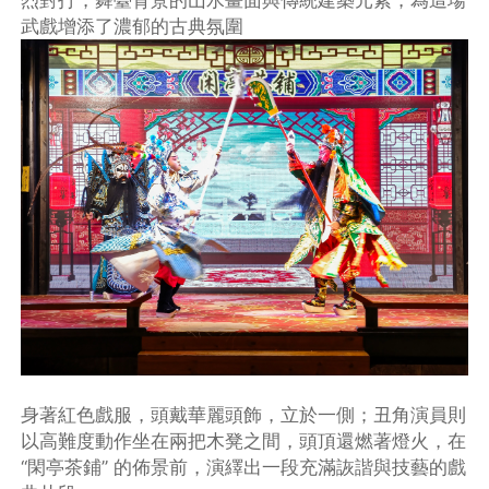
烈對打，舞臺背景的山水畫面與傳統建築元素，為這場
武戲增添了濃郁的古典氛圍
身著紅色戲服，頭戴華麗頭飾，立於一側；丑角演員則
以高難度動作坐在兩把木凳之間，頭頂還燃著燈火，在
“閑亭茶鋪” 的佈景前，演繹出一段充滿詼諧與技藝的戲