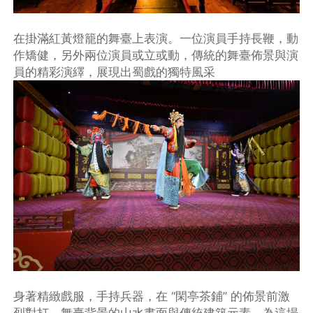
在掛滿紅黃燈籠的舞臺上表演。一位演員手持長鞭，動
作矯健，另外兩位演員或立或動，傳統的舞臺佈景與演
員的精彩演繹，展現出蜀戲的獨特風采
身著精緻戲服，手持兵器，在 “閑亭茶鋪” 的佈景前激