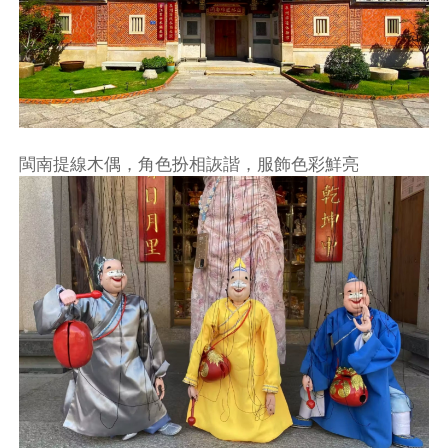
閩南提線木偶，角色扮相詼諧，服飾色彩鮮亮