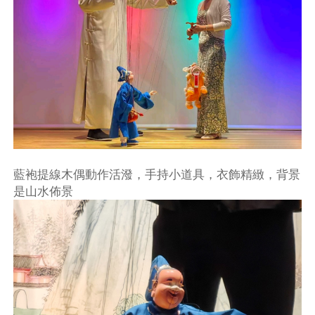
藍袍提線木偶動作活潑，手持小道具，衣飾精緻，背景
是山水佈景