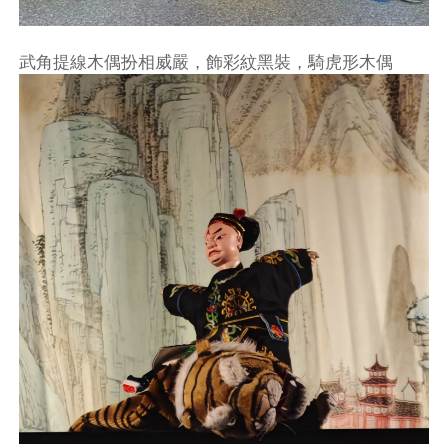
武角提線木偶扮相威嚴，飾彩紋黑裝，騎虎形木偶