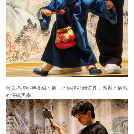
演員操控藍袍提線木偶，木偶挎紅飾道具，盡顯木偶戲
的傳統美學