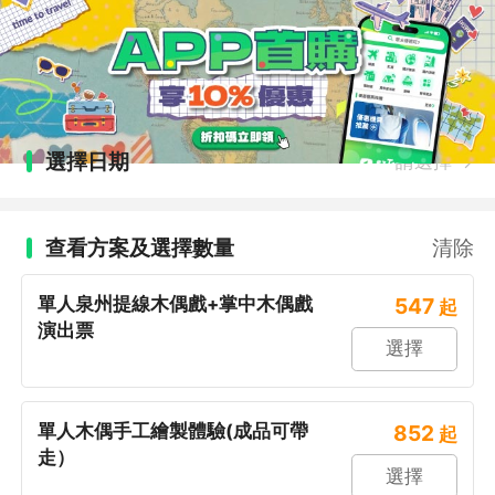
選擇日期
請選擇
查看方案及選擇數量
清除
單人泉州提線木偶戲+掌中木偶戲
547
起
演出票
選擇
單人木偶手工繪製體驗(成品可帶
852
起
走）
選擇