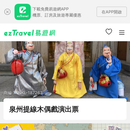
下載免費易遊網APP
在APP開啟
機票、訂房及旅遊專屬優惠
商編 TKNKL-187263
泉州提線木偶戲演出票