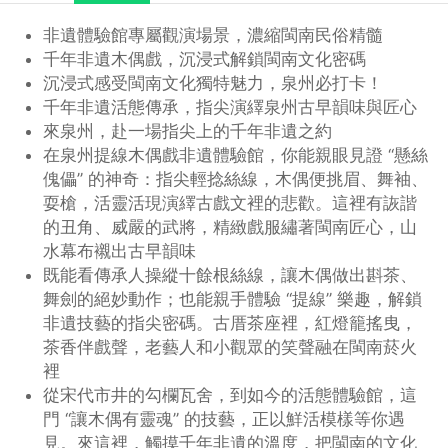
非遺體驗館專屬觀演場景，濃縮閩南民俗精髓
千年非遺木偶戲，沉浸式解鎖閩南文化密碼
沉浸式感受閩南文化獨特魅力，泉州必打卡！
千年非遺活態傳承，指尖演繹泉州古早韻味與匠心
來泉州，赴一場指尖上的千年非遺之約
在泉州提線木偶戲非遺體驗館，你能親眼見證 “懸絲
傀儡” 的神奇：指尖輕捻絲線，木偶便挑眉、舞袖、
耍槍，活靈活現演繹古戲文裡的悲歡。這裡有詼諧
的丑角、威嚴的武將，精緻戲服繡著閩南匠心，山
水幕布襯出古早韻味
既能看傳承人操縱十餘根絲線，讓木偶做出斟茶、
舞劍的絕妙動作；也能親手體驗 “提線” 樂趣，解鎖
非遺技藝的指尖密碼。古厝茶座裡，紅燈籠搖曳，
茶香伴戲聲，老藝人和小觀眾的笑聲融在閩南菸火
裡
從宋代市井的勾欄瓦舍，到如今的活態體驗館，這
門 “讓木偶有靈魂” 的技藝，正以鮮活模樣等你遇
見。來這裡，觸摸千年非遺的溫度，把閩南的文化