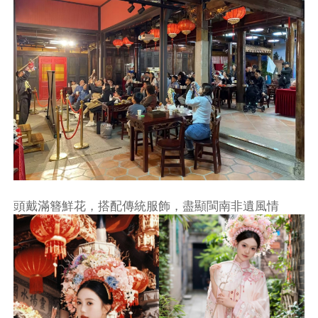
頭戴滿簪鮮花，搭配傳統服飾，盡顯閩南非遺風情