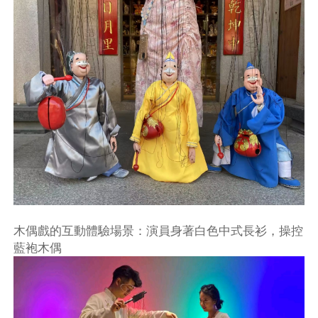
木偶戲的互動體驗場景：演員身著白色中式長衫，操控
藍袍木偶