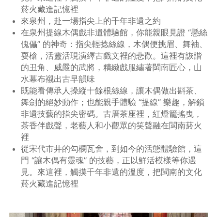
菸火藏進記憶裡
來泉州，赴一場指尖上的千年非遺之約
在泉州提線木偶戲非遺體驗館，你能親眼見證 “懸絲
傀儡” 的神奇：指尖輕捻絲線，木偶便挑眉、舞袖、
耍槍，活靈活現演繹古戲文裡的悲歡。這裡有詼諧
的丑角、威嚴的武將，精緻戲服繡著閩南匠心，山
水幕布襯出古早韻味
既能看傳承人操縱十餘根絲線，讓木偶做出斟茶、
舞劍的絕妙動作；也能親手體驗 “提線” 樂趣，解鎖
非遺技藝的指尖密碼。古厝茶座裡，紅燈籠搖曳，
茶香伴戲聲，老藝人和小觀眾的笑聲融在閩南菸火
裡
從宋代市井的勾欄瓦舍，到如今的活態體驗館，這
門 “讓木偶有靈魂” 的技藝，正以鮮活模樣等你遇
見。來這裡，觸摸千年非遺的溫度，把閩南的文化
菸火藏進記憶裡