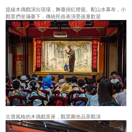
提線木偶戲演出現場，舞臺掛紅燈籠、配山水幕布，小
觀眾們坐滿臺下，傳統民俗表演受孩童歡迎
古厝風格的木偶戲茶座，觀眾圍坐品茶觀演