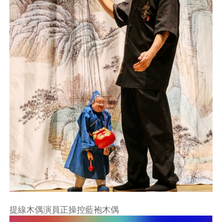
提線木偶演員正操控藍袍木偶