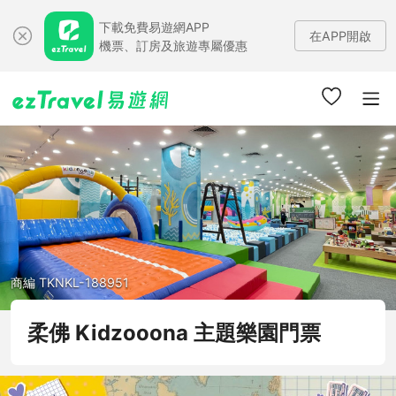
下載免費易遊網APP
在APP開啟
機票、訂房及旅遊專屬優惠
商編 TKNKL-188951
柔佛 Kidzooona 主題樂園門票