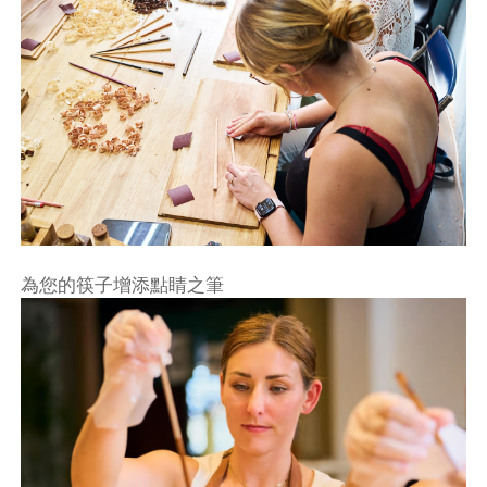
為您的筷子增添點睛之筆