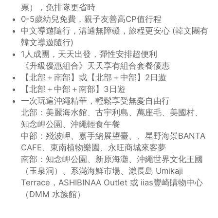
票），免排隊更省時
0-5歲幼兒免費，親子友善高CP值行程
中文導遊隨行，溝通無障礙，旅程更安心 (韓文團有
韓文導遊隨行)
1人成團，天天出發，彈性安排超便利
《升級優惠組合》天天享有組合套餐優惠
【北部＋南部】或【北部＋中部】2日遊
【北部＋中部＋南部】3日遊
一次玩遍沖繩精華，輕鬆享受無憂自由行
北部：美麗海水館、古宇利島、萬座毛、美國村、
知念岬公園、沖繩輕食午餐
中部：殘波岬、嘉手納展望臺、、星野海景BANTA
CAFE、東南植物樂園、永旺商城來客夢
南部：知念岬公園、新原海灘、沖繩世界文化王國
（玉泉洞）、系滿海鮮市場、瀨長島 Umikaji
Terrace，ASHIBINAA Outlet 或 iias豐崎購物中心
（DMM 水族館）