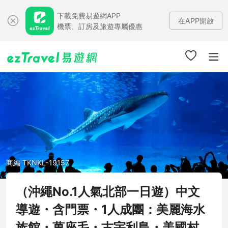
下載免費易遊網APP
在APP開啟
機票、訂房及旅遊專屬優惠
商編 TKNKL-19157
（沖繩No.1人氣北部一日遊）中文
導遊・含門票・1人成團：美麗海水
族館・萬座毛・古宇利島・美國村