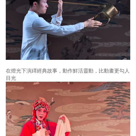
在燈光下演繹經典故事，動作鮮活靈動，比動畫更勾人
目光