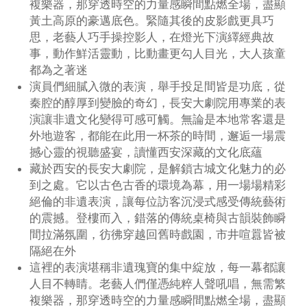
複樂器，那穿透時空的力量感瞬間點燃全場，盡顯
黃土高原的豪邁底色。緊隨其後的皮影戲更具巧
思，老藝人巧手操控影人，在燈光下演繹經典故
事，動作鮮活靈動，比動畫更勾人目光，大人孩童
都為之著迷
演員們細膩入微的表演，舉手投足間皆是功底，從
秦腔的醇厚到變臉的奇幻，長安大劇院用專業的表
演讓非遺文化變得可感可觸。無論是本地常客還是
外地遊客，都能在此用一杯茶的時間，邂逅一場震
撼心靈的視聽盛宴，讀懂西安深藏的文化底蘊
藏於西安的長安大劇院，是解鎖古城文化魅力的必
到之處。它以古色古香的環境為幕，用一場場精彩
絕倫的非遺表演，讓每位訪客沉浸式感受傳統藝術
的震撼。登樓而入，錯落的傳統桌椅與古韻裝飾瞬
間拉滿氛圍，彷彿穿越回舊時戲園，市井喧囂皆被
隔絕在外
這裡的表演堪稱非遺瑰寶的集中綻放，每一幕都讓
人目不轉睛。老藝人們僅憑純粹人聲吼唱，無需繁
複樂器，那穿透時空的力量感瞬間點燃全場，盡顯