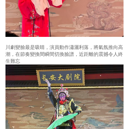
川劇變臉最是吸睛，演員動作瀟灑利落，將氣氛推向高
潮，在節奏變換間瞬間切換臉譜，近距離的震撼令人終
生難忘