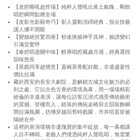
【老腔嘶吼超炸場】純粹人聲吼出黃土氣魄，剛勁
唱腔瞬間點燃全場
【皮影光影顯奇巧】影人靈動演繹經典，指尖技藝
讓人挪不開眼
【變臉絕技驚四座】秒速換臉神乎其神，臉譜變幻
引滿堂驚呼
【秦腔唱盡關中味】醇厚唱腔藏歲月感，經典選段
韻味悠長
【茶戲同享超愜意】蓋碗茶香配好戲，非遺盛宴性
價比拉滿
藏於西安的長安大劇院，是解鎖古城文化魅力的必
到之處。它以古色古香的環境為幕，用一場場精彩
絕倫的非遺表演，讓每位訪客沉浸式感受傳統藝術
的震撼。登樓而入，錯落的傳統桌椅與古韻裝飾瞬
間拉滿氛圍，彷彿穿越回舊時戲園，市井喧囂皆被
隔絕在外
這裡的表演堪稱非遺瑰寶的集中綻放，每一幕都讓
人目不轉睛。老藝人們僅憑純粹人聲吼唱，無需繁