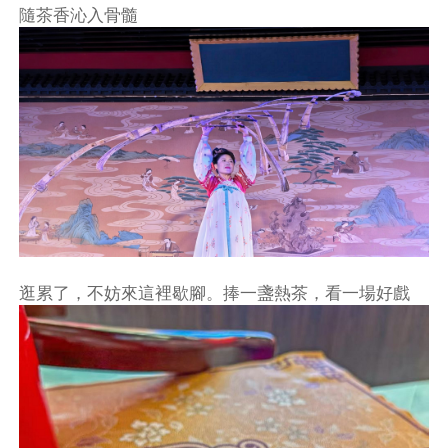
隨茶香沁入骨髓
逛累了，不妨來這裡歇腳。捧一盞熱茶，看一場好戲