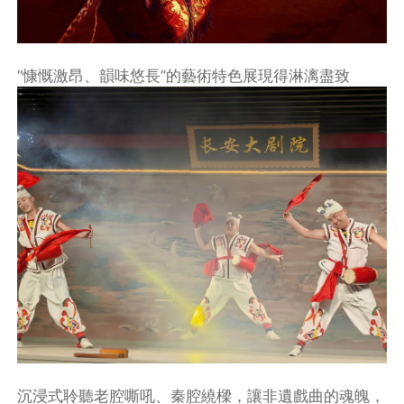
“慷慨激昂、韻味悠長”的藝術特色展現得淋漓盡致
沉浸式聆聽老腔嘶吼、秦腔繞樑，讓非遺戲曲的魂魄，