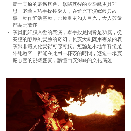
黃土高原的豪邁底色。緊隨其後的皮影戲更具巧
思，老藝人巧手操控影人，在燈光下演繹經典故
事，動作鮮活靈動，比動畫更勾人目光，大人孩童
都為之著迷
演員們細膩入微的表演，舉手投足間皆是功底，從
秦腔的醇厚到變臉的奇幻，長安大劇院用專業的表
演讓非遺文化變得可感可觸。無論是本地常客還是
外地遊客，都能在此用一杯茶的時間，邂逅一場震
撼心靈的視聽盛宴，讀懂西安深藏的文化底蘊