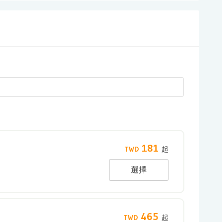
181
選擇
465