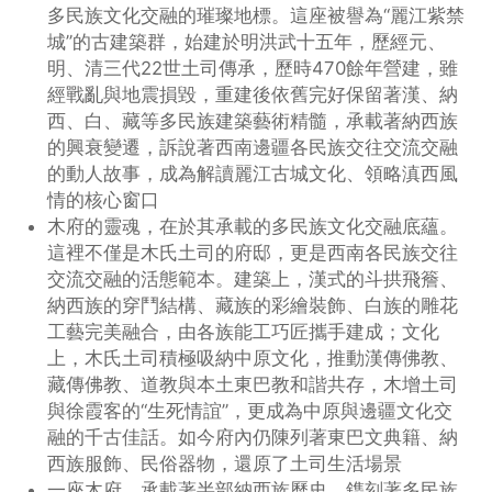
多民族文化交融的璀璨地標。這座被譽為“麗江紫禁
城”的古建築群，始建於明洪武十五年，歷經元、
明、清三代22世土司傳承，歷時470餘年營建，雖
經戰亂與地震損毀，重建後依舊完好保留著漢、納
西、白、藏等多民族建築藝術精髓，承載著納西族
的興衰變遷，訴說著西南邊疆各民族交往交流交融
的動人故事，成為解讀麗江古城文化、領略滇西風
情的核心窗口
木府的靈魂，在於其承載的多民族文化交融底蘊。
這裡不僅是木氏土司的府邸，更是西南各民族交往
交流交融的活態範本。建築上，漢式的斗拱飛簷、
納西族的穿鬥結構、藏族的彩繪裝飾、白族的雕花
工藝完美融合，由各族能工巧匠攜手建成；文化
上，木氏土司積極吸納中原文化，推動漢傳佛教、
藏傳佛教、道教與本土東巴教和諧共存，木增土司
與徐霞客的“生死情誼”，更成為中原與邊疆文化交
融的千古佳話。如今府內仍陳列著東巴文典籍、納
西族服飾、民俗器物，還原了土司生活場景
一座木府，承載著半部納西族歷史，鐫刻著多民族