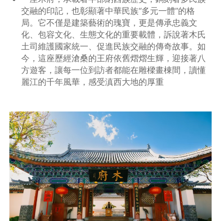
交融的印記，也彰顯著中華民族“多元一體”的格
局。它不僅是建築藝術的瑰寶，更是傳承忠義文
化、包容文化、生態文化的重要載體，訴說著木氏
土司維護國家統一、促進民族交融的傳奇故事。如
今，這座歷經滄桑的王府依舊熠熠生輝，迎接著八
方遊客，讓每一位到訪者都能在雕樑畫棟間，讀懂
麗江的千年風華，感受滇西大地的厚重