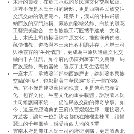
木府的靈魂，在於其承載的多民族文化交融底蘊。
這裡不僅是木氏土司的府邸，更是西南各民族交往
交流交融的活態範本。建築上，漢式的斗拱飛簷、
納西族的穿鬥結構、藏族的彩繪裝飾、白族的雕花
工藝完美融合，由各族能工巧匠攜手建成；文化
上，木氏土司積極吸納中原文化，推動漢傳佛教、
藏傳佛教、道教與本土東巴教和諧共存，木增土司
與徐霞客的“生死情誼”，更成為中原與邊疆文化交
融的千古佳話。如今府內仍陳列著東巴文典籍、納
西族服飾、民俗器物，還原了土司生活場景
一座木府，承載著半部納西族歷史，鐫刻著多民族
交融的印記，也彰顯著中華民族“多元一體”的格
局。它不僅是建築藝術的瑰寶，更是傳承忠義文
化、包容文化、生態文化的重要載體，訴說著木氏
土司維護國家統一、促進民族交融的傳奇故事。如
今，這座歷經滄桑的王府依舊熠熠生輝，迎接著八
方遊客，讓每一位到訪者都能在雕樑畫棟間，讀懂
麗江的千年風華，感受滇西大地的厚重
雲南木府是麗江木氏土司的府衙別稱，更是滇西北