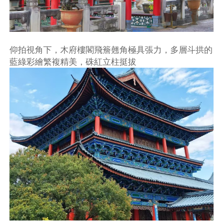
仰拍視角下，木府樓閣飛簷翹角極具張力，多層斗拱的
藍綠彩繪繁複精美，硃紅立柱挺拔