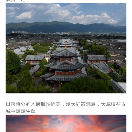
日落時分的木府航拍絕美，漫天紅霞鋪展，天威樓在古
城中熠熠生輝