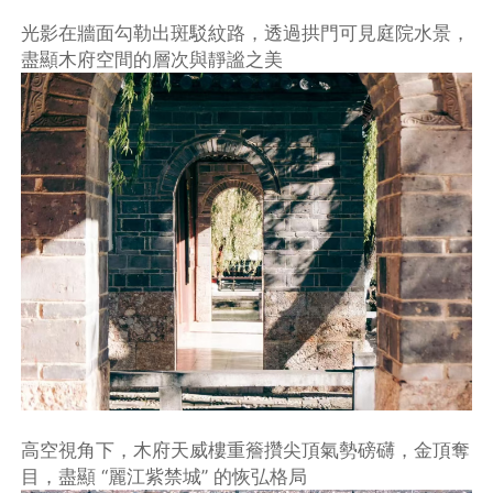
光影在牆面勾勒出斑駁紋路，透過拱門可見庭院水景，
盡顯木府空間的層次與靜謐之美
高空視角下，木府天威樓重簷攢尖頂氣勢磅礴，金頂奪
目，盡顯 “麗江紫禁城” 的恢弘格局