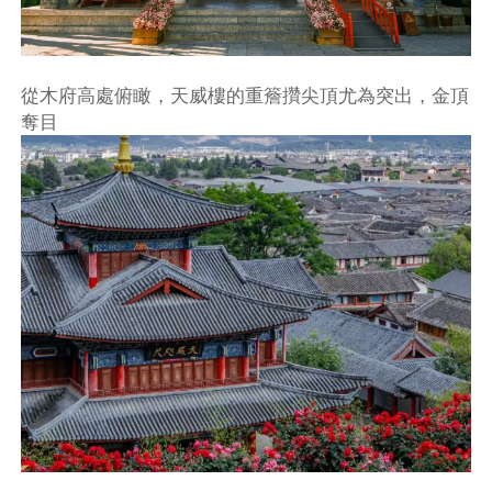
從木府高處俯瞰，天威樓的重簷攢尖頂尤為突出，金頂
奪目