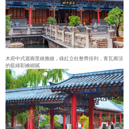
木府中式迴廊景緻雅緻，硃紅立柱整齊排列，青瓦廊頂
的藍綠彩繪細膩