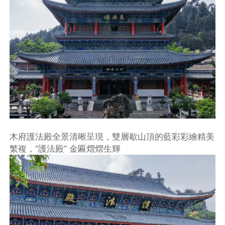
木府護法殿全景清晰呈現，雙層歇山頂的藍彩彩繪精美
繁複，“護法殿” 金匾熠熠生輝