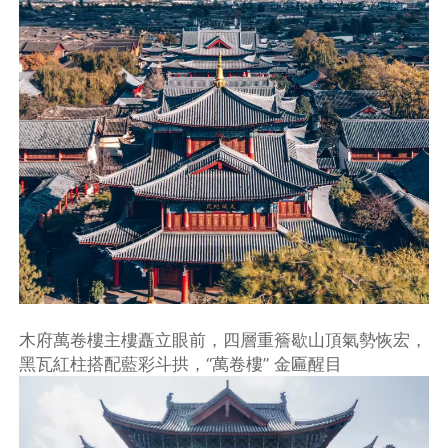
木府萬卷樓主樓矗立眼前，四層重簷歇山頂氣勢恢宏，
黑瓦紅柱搭配藍彩斗拱，“萬卷樓” 金匾醒目