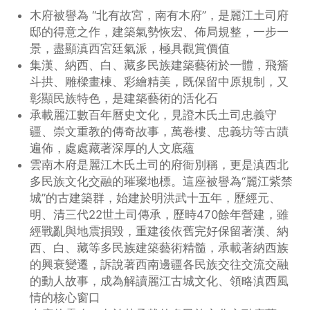
木府被譽為 “北有故宮，南有木府”，是麗江土司府
邸的得意之作，建築氣勢恢宏、佈局規整，一步一
景，盡顯滇西宮廷氣派，極具觀賞價值
集漢、納西、白、藏多民族建築藝術於一體，飛簷
斗拱、雕樑畫棟、彩繪精美，既保留中原規制，又
彰顯民族特色，是建築藝術的活化石
承載麗江數百年曆史文化，見證木氏土司忠義守
疆、崇文重教的傳奇故事，萬卷樓、忠義坊等古蹟
遍佈，處處藏著深厚的人文底蘊
雲南木府是麗江木氏土司的府衙別稱，更是滇西北
多民族文化交融的璀璨地標。這座被譽為“麗江紫禁
城”的古建築群，始建於明洪武十五年，歷經元、
明、清三代22世土司傳承，歷時470餘年營建，雖
經戰亂與地震損毀，重建後依舊完好保留著漢、納
西、白、藏等多民族建築藝術精髓，承載著納西族
的興衰變遷，訴說著西南邊疆各民族交往交流交融
的動人故事，成為解讀麗江古城文化、領略滇西風
情的核心窗口