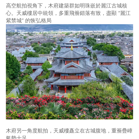
高空航拍視角下，木府建築群如明珠嵌於麗江古城核
心。天威樓居中統領，多重飛簷錯落有致，盡顯 “麗江
紫禁城” 的恢弘格局
木府另一角度航拍，天威樓矗立在古城腹地，重簷疊嶂
氣勢十足