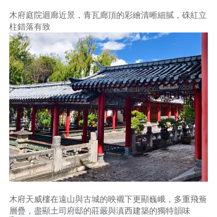
木府庭院迴廊近景，青瓦廊頂的彩繪清晰細膩，硃紅立
柱錯落有致
木府天威樓在遠山與古城的映襯下更顯巍峨，多重飛簷
層疊，盡顯土司府邸的莊嚴與滇西建築的獨特韻味