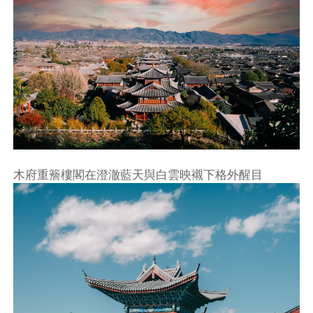
木府重簷樓閣在澄澈藍天與白雲映襯下格外醒目