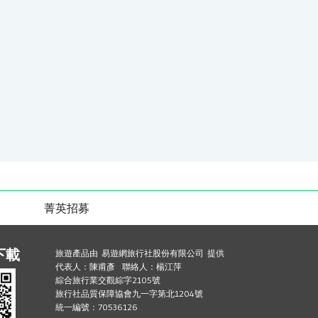
菁英招募
下載
旅遊產品由 易遊網旅行社股份有限公司 提供
代表人：陳甫彥 聯絡人：楊江萍
綜合旅行業交觀綜字2105號
旅行社品質保障協會九一字第北1204號
統一編號：70536126