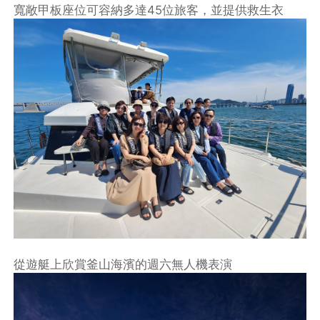
寬敞甲板座位可容納多達45位旅客，並提供救生衣
從遊艇上欣賞釜山海濱的週六無人機表演