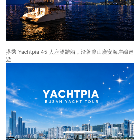
搭乘 Yachtpia 45 人座雙體船，沿著釜山廣安海岸線巡
遊