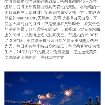
從海雲臺水營灣遊艇碼頭啟航，搭乘寬敞的45人座雙
體船，從海上欣賞釜山最具代表性的景點。在輕鬆的一
小時遊程中，您將滑行於高聳的廣安大橋下方，並經過
閃耀的Marine City天際線。您可以選擇白天出發，享
受藍天與清新的海風；或是安排在黃昏時分，欣賞金色
的夕陽美景；亦可選擇夜間航行，感受城市燈光在水面
上的閃爍，以及海上煙火點亮夜空。每週六的19:30和
21:30航班，更特別安排欣賞壯觀的廣安里M無人機燈
光秀。每日皆有每小時出發的航班，每位乘客皆提供救
生衣，24個月以下的嬰兒可免費登船，這是從最美角
度體驗釜山最輕鬆、最難忘的方式。