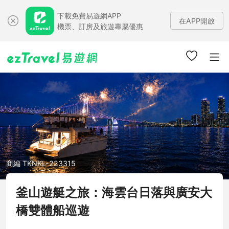
下載免費易遊網APP
在APP開啟
機票、訂房及旅遊專屬優惠
商編 TKNKL-223315
釜山遊艇之旅：海雲台日落與廣安大
橋雙體船巡遊