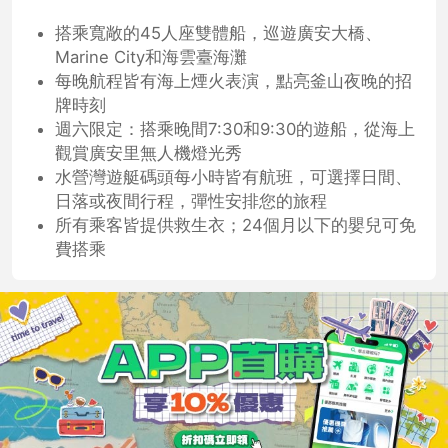
搭乘寬敞的45人座雙體船，巡遊廣安大橋、
Marine City和海雲臺海灘
每晚航程皆有海上煙火表演，點亮釜山夜晚的招
牌時刻
週六限定：搭乘晚間7:30和9:30的遊船，從海上
觀賞廣安里無人機燈光秀
水營灣遊艇碼頭每小時皆有航班，可選擇日間、
日落或夜間行程，彈性安排您的旅程
所有乘客皆提供救生衣；24個月以下的嬰兒可免
費搭乘