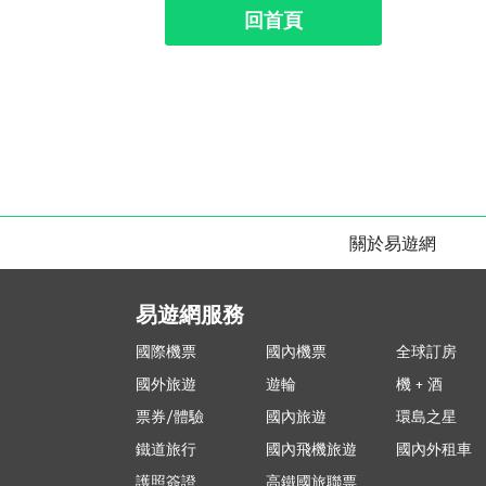
回首頁
關於易遊網
易遊網服務
國際機票
國內機票
全球訂房
國外旅遊
遊輪
機 + 酒
票券/體驗
國內旅遊
環島之星
鐵道旅行
國內飛機旅遊
國內外租車
護照簽證
高鐵國旅聯票