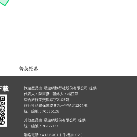
菁英招募
下載
旅遊產品由 易遊網旅行社股份有限公司 提供
代表人：陳甫彥 聯絡人：楊江萍
綜合旅行業交觀綜字2105號
旅行社品質保障協會九一字第北1204號
統一編號：70536126
其他產品由 易遊網股份有限公司 提供
統一編號：70472137
聯絡電話：412-8001 ( 手機加 02 )