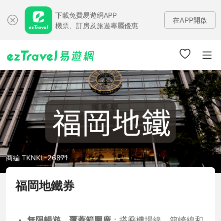
下載免費易遊網APP
在APP開啟
機票、訂房及旅遊專屬優惠
商編 TKNKL-26871
福岡地鐵券
無限暢遊，覆蓋範圍廣
：搭乘機場線、箱崎線和