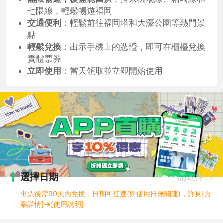
七隈線，輕鬆暢遊福岡
交通便利
：輕鬆前往福岡塔和大濠公園等熱門景
點
輕鬆兌換
：出示手機上的憑證，即可在櫃檯兌換
實體票券
立即使用
：當天領取並立即開始使用
選擇日期
請選擇
出票後需90天內兌換，日期可任選(與使用日無關連)，詳見[方
案詳情]→[使用說明]