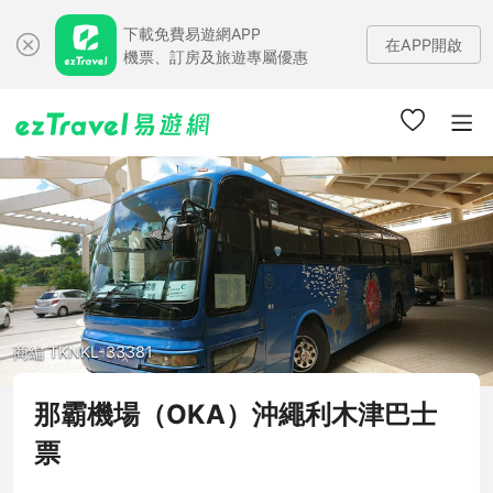
下載免費易遊網APP
在APP開啟
機票、訂房及旅遊專屬優惠
商編 TKNKL-33381
那霸機場（OKA）沖繩利木津巴士
票