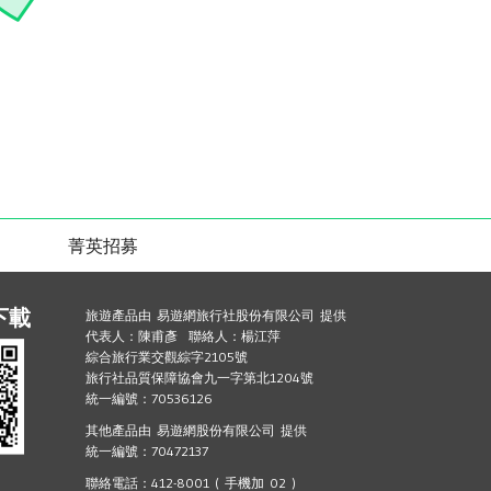
菁英招募
下載
旅遊產品由 易遊網旅行社股份有限公司 提供
代表人：陳甫彥 聯絡人：楊江萍
綜合旅行業交觀綜字2105號
旅行社品質保障協會九一字第北1204號
統一編號：70536126
其他產品由 易遊網股份有限公司 提供
統一編號：70472137
聯絡電話：412-8001 ( 手機加 02 )