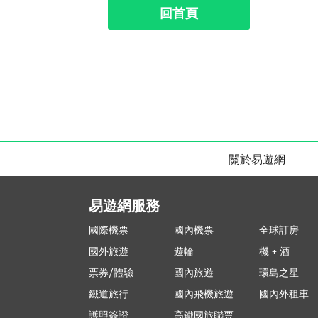
回首頁
關於易遊網
易遊網服務
國際機票
國內機票
全球訂房
國外旅遊
遊輪
機 + 酒
票券/體驗
國內旅遊
環島之星
鐵道旅行
國內飛機旅遊
國內外租車
護照簽證
高鐵國旅聯票