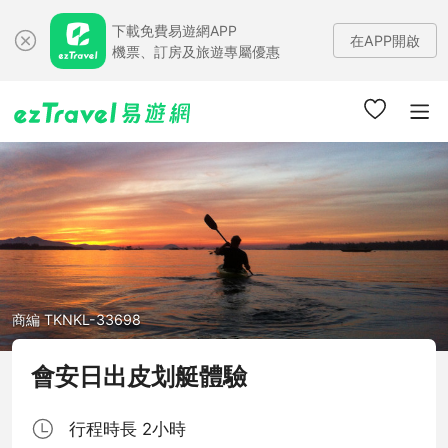
下載免費易遊網APP
在APP開啟
機票、訂房及旅遊專屬優惠
商編 TKNKL-33698
會安日出皮划艇體驗
行程時長 2小時