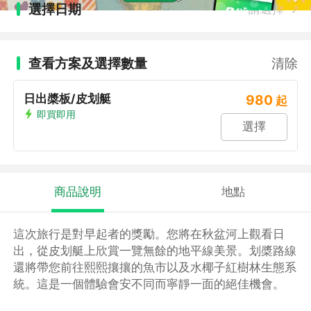
選擇日期
請選擇
查看方案及選擇數量
清除
日出槳板/皮划艇
980
起
即買即用
選擇
商品說明
地點
這次旅行是對早起者的獎勵。您將在秋盆河上觀看日
出，從皮划艇上欣賞一覽無餘的地平線美景。划槳路線
還將帶您前往熙熙攘攘的魚市以及水椰子紅樹林生態系
統。這是一個體驗會安不同而寧靜一面的絕佳機會。