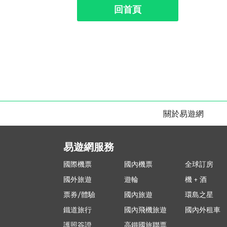
回首頁
關於易遊網
易遊網服務
國際機票
國內機票
全球訂房
國外旅遊
遊輪
機 + 酒
票券/體驗
國內旅遊
環島之星
鐵道旅行
國內飛機旅遊
國內外租車
護照簽證
高鐵國旅聯票