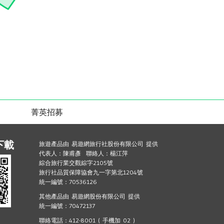
菁英招募
下載
旅遊產品由 易遊網旅行社股份有限公司 提供
代表人：陳甫彥 聯絡人：楊江萍
綜合旅行業交觀綜字2105號
旅行社品質保障協會九一字第北1204號
統一編號：70536126
其他產品由 易遊網股份有限公司 提供
統一編號：70472137
聯絡電話：412-8001 ( 手機加 02 )